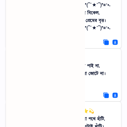
.•°¤*(¯`★´¯)*¤° রোমান্টিক গোধূলি °¤*(¯´★`¯)*¤°•.
তোমার সাথে কাটুক এক বৃষ্টিভেজা বিকেল,
যেখানে কদম তলায় হাসবে আমাদের প্রেমের বৃত্ত।
.•°¤*(¯`★´¯)*¤° রোমান্টিক গোধূলি °¤*(¯´★`¯)*¤°•.
«•´`•.(`•.¸ 🌧️ ¸.•´).•´`•»
মাস শেষে বেতন পাই, কিন্তু প্রাণটা পাই না,
ইট-পাথরের শহরে গ্রামের খোলা হাওয়া জোটে না।
«•´`•.(`•.¸ 🌧️ ¸.•´).•´`•»
✨⭐💫 ফানি বাস্তবতা ✨⭐💫
আধুনিক ছেলে হয়েও যখন কাদা মাখা পথে হাঁটি,
বন্ধুরা বলে 'ক্ষেত', কিন্তু আমি জানি এটাই খাঁটি।