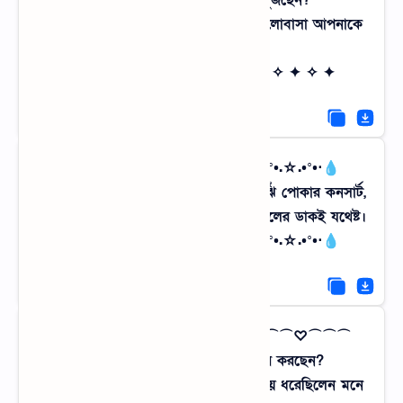
ছুটি কাটানোর সেরা ঠিকানা কি খুঁজছেন?
আমাদের গ্রামের শান্ত প্রকৃতি আর খাঁটি ভালোবাসা আপনাকে
দ্বিতীয়বার জন্ম দেবে।
✦ ✧ ✦ ✧ মার্কেটিং - হেরিটেজ ট্যুর ✧ ✦ ✧ ✦
💧⋅•°•.☆.•°•⋅💧 শান্তির খোঁজ 💧⋅•°•.☆.•°•⋅💧
রাত ১২টায় এখানে হর্ন বাজে না, বাজে ঝিঁঝিঁ পোকার কনসার্ট,
ঘুম ভাঙানোর জন্য অ্যালার্ম লাগে না, দোয়েলের ডাকই যথেষ্ট।
💧⋅•°•.☆.•°•⋅💧 শান্তির খোঁজ 💧⋅•°•.☆.•°•⋅💧
⌒⌒⌒♡⌒⌒⌒ বিদ্রূপাত্মক সত্য ⌒⌒⌒♡⌒⌒⌒
ফেসবুকে গ্রামের ছবি দিয়ে হাহাকার করছেন?
অথচ শেষ কবে ওই কাদা মাটির পথ জড়িয়ে ধরেছিলেন মনে