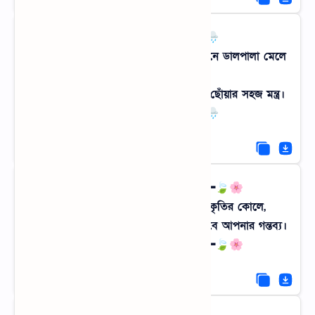
🌧️━━━━━•.✦.•━━━━━🌧️
প্রকৃতি বড় বড় দালান চেনে না, সে শুধু জানে ডালপালা মেলে
থাকা,
গ্রামের বিশালতাই শেখায় মানুষকে আকাশ ছোঁয়ার সহজ মন্ত্র।
🌧️━━━━━•.✦.•━━━━━🌧️
🌸🍃━━━━━━━✦━━━━━━━━🍃🌸
কংক্রিটের জঙ্গল ছেড়ে এবার ফিরুন প্রকৃতির কোলে,
মাটির টানে, মনের ধ্যানে, আমাদের গ্রাম হবে আপনার গন্তব্য।
🌸🍃━━━━━━━✦━━━━━━━━🍃🌸