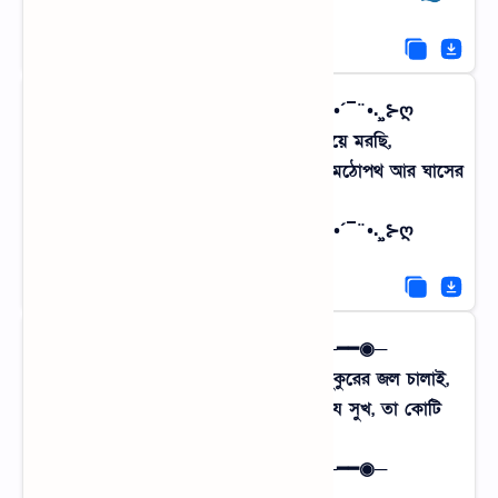
ღ⊰¸¸.•¨¯`•♥ স্মৃতির জাদুর কাঠি ♥•´¯¨•.¸¸⊱ღ
শহরের যান্ত্রিকতায় আমি দমবন্ধ হয়ে মরছি,
আমার প্রাণ ফিরে পাওয়ার ওষুধ কেবল ওই মেঠোপথ আর ঘাসের
গন্ধ।
ღ⊰¸¸.•¨¯`•♥ স্মৃতির জাদুর কাঠি ♥•´¯¨•.¸¸⊱ღ
─━━◉─━━─ মাটির টান ─━━─━━◉─
এসি হাওয়া অনেক হলো, এবার এক ঘটি পুকুরের জল চালাই,
বটতলার ওই ঠাণ্ডা বাতাসে আধো-ঘুমের যে সুখ, তা কোটি
টাকায় মেলে না।
─━━◉─━━─ মাটির টান ─━━─━━◉─