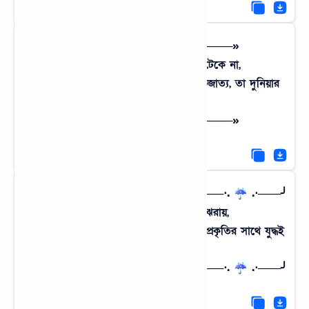
«────── « ⋅ʚ☔ɞ⋅ » ──────»
প্রকৃতির কাছে কোনো পারফিউম টেকে না,
বৃষ্টির পর ভেজা মাটির সোঁধা গন্ধে যে আভিজাত্য, তা দুনিয়ার
সেরা ব্রান্ড।
«────── « ⋅ʚ☔ɞ⋅ » ──────»
╭───⋅. ☔ .⋅───╮ গ্রাম ভার্সেস শহর ╰───⋅. ☔ .⋅───╯
শহরের মানুষ জিমে গিয়ে ঘাম ঝরায়,
আর গ্রামের মানুষ রোদে পুড়ে জীবন গড়ায়; প্রকৃতির সাথে যুদ্ধই
যাদের ছন্দ।
╭───⋅. ☔ .⋅───╮ গ্রাম ভার্সেস শহর ╰───⋅. ☔ .⋅───╯