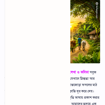
Help Center
Live Chat
Contact
SVG
Taosin Online Tools
গ্রামের প্রকৃতি নিয়ে ক্যাপশন – গ্রামের প্রকৃতি নিয়ে লেখা ও কবিতা
সবুজ
Convert Image to URL
শ্যামল গ্রামবাংলার প্রকৃতি যেন এক জীবন্ত ক্যানভাস, যেখানে স্নিগ্ধতা আর
প্রশান্তি মিলেমিশে একাকার হয়ে থাকে। মেঠো পথ, দিগন্তজোড়া ফসলের মাঠ
আর পাখির কলকাকলি আমাদের যান্ত্রিক জীবনের সব ক্লান্তি দূর করে দেয়।
গ্রামের সতেজ বাতাস আর শিশিরভেজা সকালের অনুভূতি ভাষায় প্রকাশ করার
মতো নয়। এখানে প্রতিটি ঋতু নতুন রূপে ধরা দেয়, যা আমাদের হৃদয়ে এক