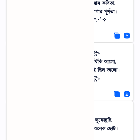
টিনের চালে বৃষ্টির শব্দ যেন এক অবিরাম কবিতা,
গ্রামের বর্ষা মানেই এক সজীব ভালোলাগার পূর্ণতা।
✧･ﾟ: *✧･ﾟ:* বৃষ্টির ছন্দ *:･ﾟ✧*:･ﾟ✧
꧁༒─── ☔️ ───༒꧂
সেই যে মাটির ঘর আর লণ্ঠনের ধিকিধিকি আলো,
এখনকার নিয়ন বাতির চেয়ে ওই আঁধারই ছিল ভালো।
꧁༒─── ☔️ ───༒꧂
❁ܓ প্রজাপতির ডানা ܓ❁
সবুজ ঘাসের মাঝে রঙিন প্রজাপতির লুকোচুরি,
গ্রামের প্রকৃতির কাছে আকাশটাও যেন অনেক ছোট।
❁ܓ প্রজাপতির ডানা ܓ❁