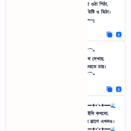
শীতের সকালের খেজুর রস আর ধোঁয়া ওঠা পিঠা,
গ্রামের এই আমেজটাই সবচেয়ে বেশি মিষ্টি ও মিঠা।
╔═━────━•🌧️•━────━═╗
•´¯`•» জোনাক জ্বলা রাত «•´¯`•
অন্ধকারে যখন হাজারো জোনাকি পথ দেখায়,
মনে হয় তারাগুলো সব মাটি স্পর্শ করতে চায়।
•´¯`•» জোনাক জ্বলা রাত «•´¯`•
🌊━━✦•°•✦━━🌊 শেকড়ের কাব্য 🌊━━✦•°•✦━━🌊
আমি যান্ত্রিক জীবনের গোলাম হতে চাইনি কখনো,
আমার সত্তা জড়িয়ে আছে ওই ধানক্ষেতের ঘ্রাণে এখনও।
🌊━━✦•°•✦━━🌊 শেকড়ের কাব্য 🌊━━✦•°•✦━━🌊