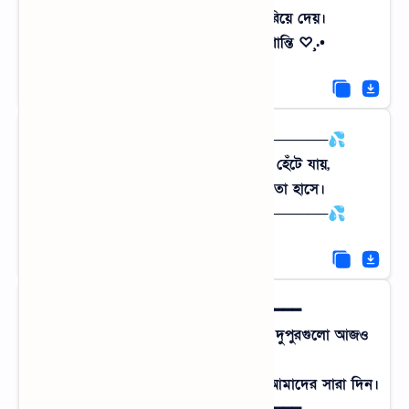
গ্রামের শীতল হওয়া তখন প্রাণ ফিরিয়ে দেয়।
•.¸♡ শহুরে ক্লান্তি বনাম গ্রামের প্রশান্তি ♡¸.•
💦───────── ⊰⋆⌘⋆⊱ ─────────💦
শরৎ যখন ভোরে গ্রামের মেঠোপথে হেঁটে যায়,
শিশির ভেজা ঘাস তখন মুক্তোর মতো হাসে।
💦───────── ⊰⋆⌘⋆⊱ ─────────💦
━━━━━━━༺☔༻━━━━━━━
স্মৃতির পাতায় ধুলো জমলেও সেই সোনালি দুপুরগুলো আজও
অমলিন,
যেখানে হিজল তলায় নৌকো বেঁধে কাটতো আমাদের সারা দিন।