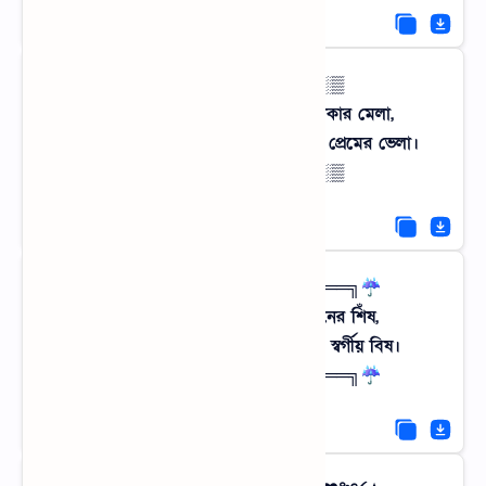
▒░▒░▒ নিঝুম রাত ▒░▒░▒
ঝিঁঝিঁ পোকার ডাক আর জোনাক পোকার মেলা,
গ্রামের রাতে একাকীত্ব মানেই এক মিষ্টি প্রেমের ভেলা।
▒░▒░▒ নিঝুম রাত ▒░▒░▒
☔╔═════ ≪ °❈° ≫ ═════╗☔
বাতাসে দোল খাওয়া সোনালি ধানের শিঁষ,
কৃষকের হাসিতেই যেন পৃথিবীর সমস্ত স্বর্গীয় বিষ।
☔╔═════ ≪ °❈° ≫ ═════╗☔