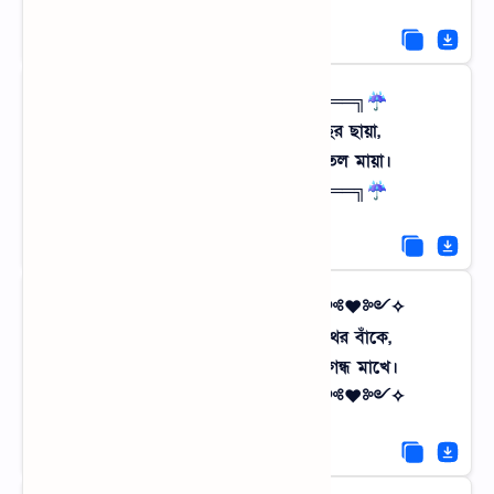
☔╔═════ ≪ °❈° ≫ ═════╗☔
দপুরের রোদে সেই বুড়ো বটগাছের ছায়া,
শহরের এসি রুমেও নেই এমন শীতল মায়া।
☔╔═════ ≪ °❈° ≫ ═════╗☔
✧༺♥༻✧ স্মৃতির আলপথ ✧༺♥༻✧
উধাও হয়েছে শৈশব ওই মেঠো পথের বাঁকে,
এখনও মনটা আমার গ্রামের মাটির গন্ধ মাখে।
✧༺♥༻✧ স্মৃতির আলপথ ✧༺♥༻✧