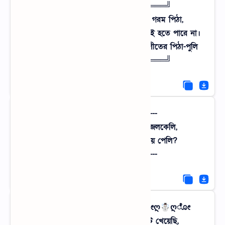
╚════ ೋღ 🌿 ღೋ ════╝
কুয়াশা ঘেরা ভোরে চুলার পাশে বসে গরম পিঠা,
এর চেয়ে বড় বিলাসিতা বোধহয় আর কিছুই হতে পারে না।
╔════ ೋღ 🌿 ღೋ ════╗ শীতের পিঠা-পুলি
╚════ ೋღ 🌿 ღೋ ════╝
---{•°• নির্জন পুকুরঘাট •°•}---
শ্যাওলা ধরা পুরনো সিঁড়িতে বসে জলকেলি,
শহুরে সুইমিংপুলে এই শান্তি কোথায় পেলি?
---{•°• নির্জন পুকুরঘাট •°•}---
ೋღ☃ღೋ গ্রামের মেঠোপথ ೋღ☃ღೋ
এই পথে চলতে গিয়ে কখনো হোঁচট খেয়েছি,