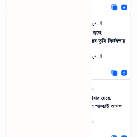
╚═*.·:·.✧ রোমান্টিক গ্রাম ✧.·:·.*═╝
সন্ধ্যার বাঁশঝাড়ে যখন জোনাক জ্বলে,
মনে হয় কোনো জাদুকরী রাজ্যে শুধু আমি আর তুমি নির্জনতায়
মিশে যাই।
╚═*.·:·.✧ রোমান্টিক গ্রাম ✧.·:·.*═╝
🌧️⋆｡˚ ☁︎ ˚｡⋆｡˚ ❀˚｡⋆🌧️
শহরের ক্যাফেতে কফি খেয়ে ভাব মারার চেয়ে,
চায়ের টংয়ে বসে গ্রামের কাসুন্দি ভাজা আর আড্ডাই আসল
লাক্সারি।
🌧️⋆｡˚ ☁︎ ˚｡⋆｡˚ ❀˚｡⋆🌧️