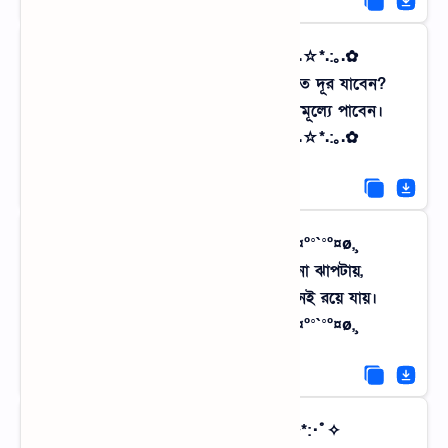
✿.｡.:* ☆:**:. সবুজ মার্কেটিং .:**:.☆*.:｡.✿
একটু সতেজ অক্সিজেনের খোঁজে আর কত দূর যাবেন?
গ্রামের কোলে ফিরে আসুন, প্রশান্তি বিনামূল্যে পাবেন।
✿.｡.:* ☆:**:. সবুজ মার্কেটিং .:**:.☆*.:｡.✿
¸,ø¤º°`°º¤ø,¸ শৈশবের আক্ষেপ ¸,ø¤º°`°º¤ø,¸
স্মৃতিগুলো আজও ওই পুকুরঘাটে ডানা ঝাপটায়,
কেন বড় হয়ে গেলাম! আক্ষেপ শুধু মনেই রয়ে যায়।
¸,ø¤º°`°º¤ø,¸ শৈশবের আক্ষেপ ¸,ø¤º°`°º¤ø,¸
✧･ﾟ: *✧･ﾟ:* বৃষ্টির ছন্দ *:･ﾟ✧*:･ﾟ✧