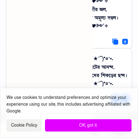
✧༺♥༻✧ শান্ত নদী ✧༺♥༻✧
খলবলিয়ে বয়ে চলা ছলোছলো নদীর জল,
তীরে বসে কাটানো বিকেলগুলো আসলে অমূল্য সম্বল।
✧༺♥༻✧ শান্ত নদী ✧༺♥༻✧
.•°¤*(¯`★´¯)*¤° গ্রামের হাট °¤*(¯´★`¯)*¤°•.
গোলমাল আর হইচই ভরা সাপ্তাহিক হাটের আনন্দ,
খাঁটি দেশি পণ্যের মাঝেই খুঁজে পাওয়া আমাদের শিকড়ের ছন্দ।
.•°¤*(¯`★´¯)*¤° গ্রামের হাট °¤*(¯´★`¯)*¤°•.
We use cookies to understand preferences and optimize your
experience using our site, this includes advertising affiliated with
Google.
«•´`•.(`•.¸ 🌧️ ¸.•´).•´`•»
এসির কৃত্রিম বাতাসের চেয়ে,
Cookie Policy
OK, got it.
নিম গাছের তলার প্রাকৃতিক বাতাসটা অনেক বেশি দামী।