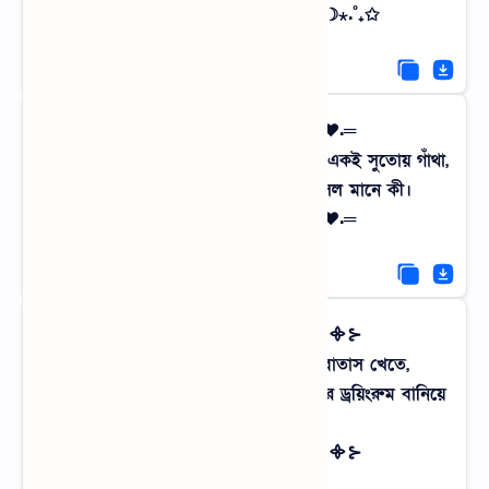
✩₊˚.⋆☾⋆⁺₊✧ ক্লান্তি মুক্তি ✧₊⁺⋆☽⋆.˚₊✩
═.♥.═════.♥.═════.♥.═
গ্রামের মাটির গন্ধ আর মায়ের হাতের আঁচল একই সুতোয় গাঁথা,
উভয়েই জানে নিঃস্বার্থ ভালোবাসার আসল মানে কী।
═.♥.═════.♥.═════.♥.═
⊰᯽⊱┈─ ফানি এঙ্গেল ─┈⊰᯽⊱
শহরের মানুষ পার্কে গিয়ে লাইন দেয় বাতাস খেতে,
আর গ্রামের মানুষ পুরো আকাশটাকেই নিজের ড্রয়িংরুম বানিয়ে
রাখে!
⊰᯽⊱┈─ ফানি এঙ্গেল ─┈⊰᯽⊱