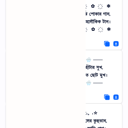
✼ ҉ ✿ ҉ ✼ নিঝুম রাত ✼ ҉ ✿ ҉ ✼
ঝাঁঝাঁ দুপুরে ঘুঘুর ডাক কিংবা রাতে ঝিঁঝিঁ পোকার গান,
গ্রামের পরতে পরতে লুকিয়ে আছে এক অলৌকিক টান।
✼ ҉ ✿ ҉ ✼ নিঝুম রাত ✼ ҉ ✿ ҉ ✼
─── 🌧️🍃 মেঠো পথের টান 🍃🌧️ ───
আঁকাবাঁকা আলপথ ধরে খালি পায়ে হাঁটার সুখ,
ফিরিয়ে দেয় আমায় হারানো এক চিলতে ছোট মুখ।
─── 🌧️🍃 মেঠো পথের টান 🍃🌧️ ───
☆.。.:*・° বসন্তের ছোঁয়া °・*:.。.☆
শিমুল পলাশের মাতামাতি আর কোকিলের কুহুতান,