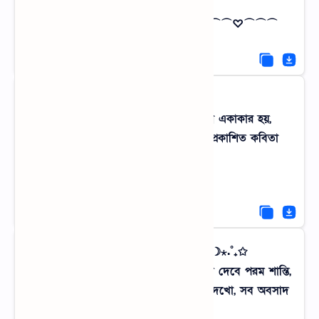
পড়ে কি?
⌒⌒⌒♡⌒⌒⌒ বিদ্রূপাত্মক সত্য ⌒⌒⌒♡⌒⌒⌒
★彡 বৃষ্টির কাব্য 彡★
খড়কুটোর চালে বৃষ্টির টুপটাপ শব্দ যখন একাকার হয়,
মনে হয় কোনো এক প্রাচীন কবি তার অপ্রকাশিত কবিতা
শোনাচ্ছে আমায়।
★彡 বৃষ্টির কাব্য 彡★
✩₊˚.⋆☾⋆⁺₊✧ ক্লান্তি মুক্তি ✧₊⁺⋆☽⋆.˚₊✩
শহর তোমাকে হয়তো টাকা দেবে, কিন্তু গ্রাম দেবে পরম শান্তি,
একবার ওই কাশফুলের বনে হারিয়ে গিয়ে দেখো, সব অবসাদ
মুছে যাবে।