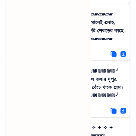
▰▱▰▱▰▱ ফিলোজাফিক্যাল জীবন ▱▰▱▰▱▰
ধানক্ষেতের ওই ঢেউ বলে দেয় জীবন মানেই প্রবাহ,
থেমে থাকা মানেই তো মরে যাওয়া, চলো ফিরি শেকড়ের কাছে।
▰▱▰▱▰▱ ফিলোজাফিক্যাল জীবন ▱▰▱▰▱▰
╭₪₪₪₪₪₪╮ শৈশবের হাহাকার ╰₪₪₪₪₪₪╯
হারিয়ে গেছে সেই কলার ভেলা আর হিজল তলার দুপুর,
এখন শুধু ল্যাপটপ স্ক্রিনে ওয়ালপেপার হয়ে বেঁচে থাকে গ্রাম।
╭₪₪₪₪₪₪╮ শৈশবের হাহাকার ╰₪₪₪₪₪₪╯
✦ ✧ ✦ ✧ মার্কেটিং - হেরিটেজ ট্যুর ✧ ✦ ✧ ✦