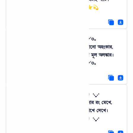
✨⭐💫 ফানি বাস্তবতা ✨⭐💫
｡o°✥✤✣ গভীর দর্শন ✣✤✥°o｡
প্রকৃতির নেই কোনো কৃত্রিমতা, নেই কোনো অহংকার,
গ্রামের ওই এক চিলতে সবুজই জীবনের মূল অলঙ্কার।
｡o°✥✤✣ গভীর দর্শন ✣✤✥°o｡
·.¸¸.·♩♪♫ বিকেলের মায়া ♫♪♩·.¸¸.·
সূর্য যখন পাটে নামে বিলের জলে সোনার রং মেখে,
সব কষ্ট মুছে যায় শুধু এমন দৃশ্য চোখে দেখে।
·.¸¸.·♩♪♫ বিকেলের মায়া ♫♪♩·.¸¸.·