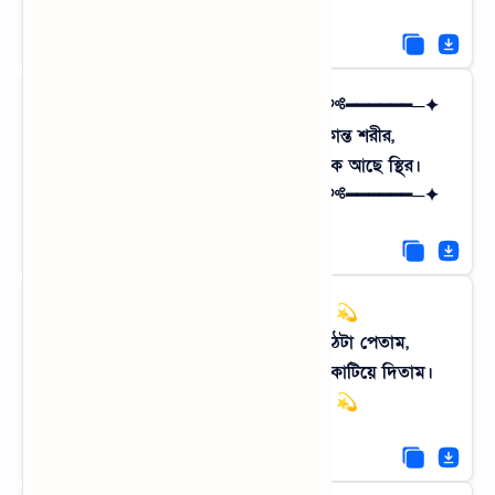
✦─━━━━━━༻ ফেরা হোক শেকড়ে ༺━━━━━━─✦
জীবনের ইঁদুর দৌড়ে ক্লান্ত আমার ক্লান্ত শরীর,
চলো না আজ হারিয়ে যাই যেখানে থমকে আছে স্থির।
✦─━━━━━━༻ ফেরা হোক শেকড়ে ༺━━━━━━─✦
💫💧✨ অফিস ব্রেক ✨💧💫
ল্যাপটপের স্ক্রিন বদলে যদি সবুজ মাঠটা পেতাম,
কসম করে বলছি, আমি সেখানেই জীবন কাটিয়ে দিতাম।
💫💧✨ অফিস ব্রেক ✨💧💫