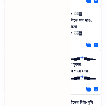
▓▒░ ★ ব্যস্ত জীবনের বিরতি ★ ░▒▓
কীবোর্ডের খটাখট ছেড়ে পাখির কলকাকলিতে মন দাও,
একবার গ্রাম থেকে ঘুরে তো আসো।
▓▒░ ★ ব্যস্ত জীবনের বিরতি ★ ░▒▓
▂▃▄▅☔▅▄▃▂ গোধূলি বেলার মায়া ▂▃▄▅☔▅▄▃▂
সূর্য যখন বাঁশঝাড়ের আড়ালে মুখ লুকায়,
তখনই প্রকৃতি যেন এক অলৌকিক চাদর গায়ে দেয়।
▂▃▄▅☔▅▄▃▂ গোধূলি বেলার মায়া ▂▃▄▅☔▅▄▃▂
╔════ ೋღ 🌿 ღೋ ════╗ শীতের পিঠা-পুলি