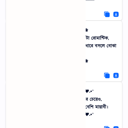
━━━━━━━༺☔༻━━━━━━━
❀⋆｡°✩ বর্ষার গান ✩°｡⋆❀
টিনের চালে বৃষ্টির রিমঝিম শব্দ যে কতটা রোমান্টিক,
তা কেবল গ্রামের এক কাপ চা আর জানাল ধারে বসলে বোঝা
যায়।
❀⋆｡°✩ বর্ষার গান ✩°｡⋆❀
°•.♥.•° গ্রাম মানেই প্রেম °•.♥.•°
তোমার শহরের হাইরাইজ বিল্ডিং এর চেয়েও,
আমার গ্রামের খোলা আকাশটা অনেক বেশি মায়াবী।
°•.♥.•° গ্রাম মানেই প্রেম °•.♥.•°