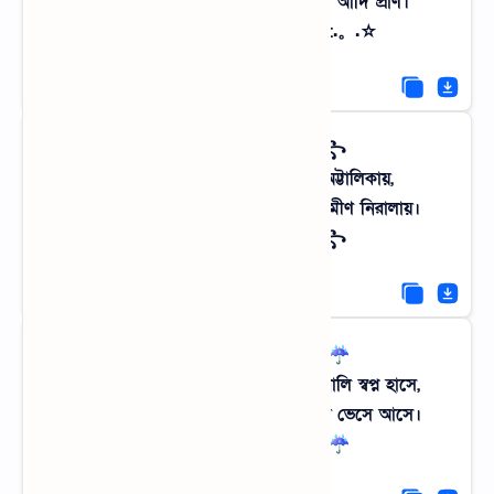
গ্রামের বসন্তেই লুকিয়ে থাকে বাঙালির আদি প্রাণ।
☆.。.:*・° বসন্তের ছোঁয়া °・*:.。.☆
꧁༺ শান্তির নীড় ༻꧂
উচ্চবিত্ত হওয়ার স্বপ্ন দেখি বিশাল অট্টালিকায়,
প্রকৃত আভিজাত্য তো আমাদের ওই গ্রামীণ নিরালায়।
꧁༺ শান্তির নীড় ༻꧂
☔️⋆ ˚｡⋆୨୧˚ 🌧️ ˚୨୧⋆｡˚ ⋆☔️
রোদে পোড়া তামাটে শরীরে যখন সোনালি স্বপ্ন হাসে,
বাংলার রূপ তখন ধানের শীষের ঢেউয়ে ভেসে আসে।
☔️⋆ ˚｡⋆୨୧˚ 🌧️ ˚୨୧⋆｡˚ ⋆☔️