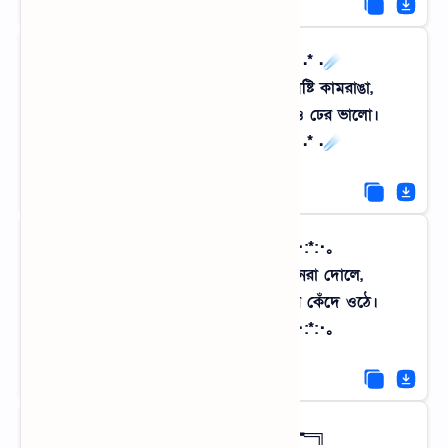
☄. *. ⋆ ছোটবেলার আবদার ⋆ .* .☄
গাছের ডাল থেকে ছিঁড়ে খাওয়া টক-মিষ্টি কামরাঙা,
আজকালকার দামি ট্রু-ফ্রুট জুসের চেয়েও ঢের ভালো।
☄. *. ⋆ ছোটবেলার আবদার ⋆ .* .☄
｡･:*:･ﾟ★ অভিমানী নদী ★ﾟ･:*:･｡
মরে যাওয়া নদীর চরে যখন কাশবনেরা দোলে,
শহুরে মানুষ তখন বিষন্নতা নিয়ে ডুকরে কেঁদে ওঠে।
｡･:*:･ﾟ★ অভিমানী নদী ★ﾟ･:*:･｡
╔═━────━•🌧️•━────━═╗