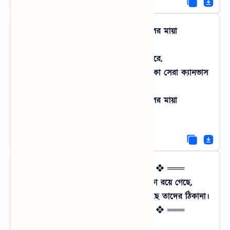
━━━━━━•°•°•━━━━━━ বিকেলের মায়া
━━━━━━•°•°•━━━━━━
সূর্যটা যখন বিলে ডুবু ডুবু করে,
জল রঙের পেন্সিলে কোনো এক শিল্পীর আঁকা সেরা ক্যানভাস
যেন আমার গ্রাম।
━━━━━━•°•°•━━━━━━ বিকেলের মায়া
━━━━━━•°•°•━━━━━━
═══ ❖ ═══ বিরহের সুর ═══ ❖ ═══
গ্রামের পথটা আজও আগের মতই বাঁকা রয়ে গেছে,
শুধু সেই পথের পথিকগুলো পাল্টে নিয়ে গেছে তাদের ঠিকানা।
═══ ❖ ═══ বিরহের সুর ═══ ❖ ═══