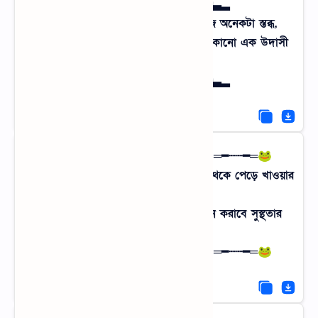
▂▃▅▆█ হারানো সুর █▆▅▃▂
রাখাল বালক আর নেই, বাঁশির সুরও আজ অনেকটা স্তব্ধ,
তবুও বিকেলের মেঠোপথ অপেক্ষায় থাকে কোনো এক উদাসী
পথিকের।
▂▃▅▆█ হারানো সুর █▆▅▃▂
🐸═━┈┈━═🐸 সত্যিকারের স্বাদে 🐸═━┈┈━═🐸
অনলাইনের অর্গানিক ফুড নয়, সরাসরি গাছ থেকে পেড়ে খাওয়ার
সুখ,
গ্রামের এই স্বাদ আর ঘ্রাণই আপনাকে মনে করাবে সুস্থতার
মাহাত্ম্য।
🐸═━┈┈━═🐸 সত্যিকারের স্বাদে 🐸═━┈┈━═🐸