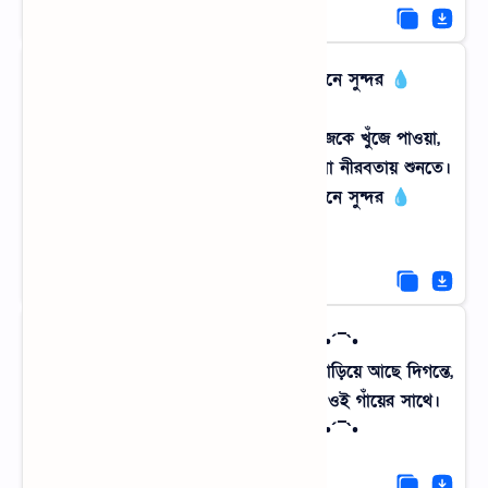
💧•°¯`••._.••`¯°•.💧 একাকীত্ব যেখানে সুন্দর 💧
•°¯`••._.••`¯°•.💧
নির্জন পুকুরঘাটে একা বসে থাকা মানে নিজেকে খুঁজে পাওয়া,
গ্রামের প্রকৃতি জানে মানুষের গোপন কথাগুলো নীরবতায় শুনতে।
💧•°¯`••._.••`¯°•.💧 একাকীত্ব যেখানে সুন্দর 💧
•°¯`••._.••`¯°•.💧
•´¯`•. ✧ রঙিন ক্যানভাস ✧ .•´¯`•
সবুজ শাড়ি পরে যেন কোনো এক কিশোরী দাঁড়িয়ে আছে দিগন্তে,
যতবার তাকাই, ততবারই নতুন প্রেমে পড়ি ওই গাঁয়ের সাথে।
•´¯`•. ✧ রঙিন ক্যানভাস ✧ .•´¯`•