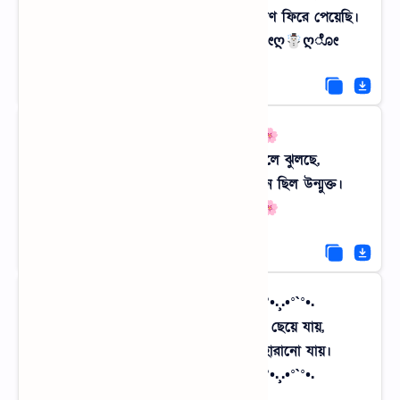
তবুও মাটির সাথে মাখামাখি এই গন্ধেই প্রাণ ফিরে পেয়েছি।
ೋღ☃ღೋ গ্রামের মেঠোপথ ೋღ☃ღೋ
🌸🎶 হারানো শৈশব 🎶🌸
স্মৃতিগুলো আজও ওই বটগাছের ডালে ঝুলছে,
যেখানে শৈশবে দোল খেতাম আর জীবন ছিল উন্মুক্ত।
🌸🎶 হারানো শৈশব 🎶🌸
.•°`°•.¸.•°`°•. পলাশের আগুন .•°`°•.¸.•°`°•.
ফাল্গুন এলে যখন লাল পলাশে গ্রাম ছেয়ে যায়,
মন বলে চলো সেখানে যেখানে মন হারানো যায়।
.•°`°•.¸.•°`°•. পলাশের আগুন .•°`°•.¸.•°`°•.