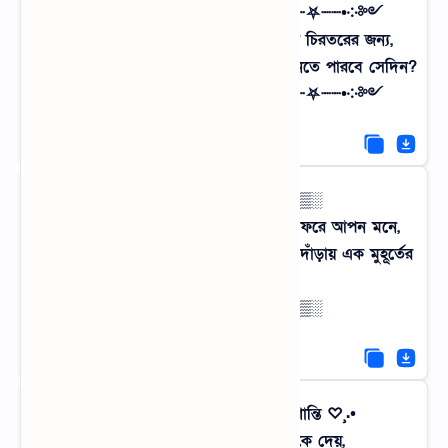
༺༶•┈┈⛧┈♛ আবেগপ্রবণ বার্তা ♛┈⛧┈┈•༶༻
হয়তো একদিন ফিরে আসবো ক্লান্ত দুপুরে চিরতরের জন্য,
গ্রামের সেই পুরনো নিম গাছটা কি আমায় চিনতে পারবে সেদিন?
༺༶•┈┈⛧┈♛ আবেগপ্রবণ বার্তা ♛┈⛧┈┈•༶༻
░▒▓█►─═ ☔ ═─◄█▓▒░
গোধূলির আলোয় যখন পাখিরা সব নীড়ে ফেরে আপন মনে,
পুরো পৃথিবী যেন গ্রামের মায়ায় এসে থমকে দাঁড়ায় এক মুহূর্তের
জন্য।
░▒▓█►─═ ☔ ═─◄█▓▒░
•.¸♡ শহুরে ক্লান্তি বনাম গ্রামের প্রশান্তি ♡¸.•
শহরের ধুলোবালি যখন দম আটকে দেয়,