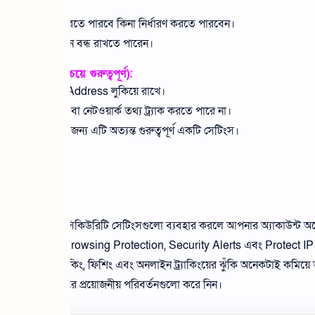
ing সেটিংস:
রোফাইল শেয়ার করতে পারবে কিনা নির্ধারণ করতে পারবেন।
োর জন্য প্রয়োজনে বন্ধ রাখতে পারেন।
 Calls (সবচেয়ে গুরুত্বপূর্ণ):
সময় আপনার IP Address লুকিয়ে রাখে।
 আপনার অবস্থান বা নেটওয়ার্ক তথ্য ট্র্যাক করতে পারে না।
ব্যবহারকারীদের জন্য এটি অত্যন্ত গুরুত্বপূর্ণ একটি সেটিংস।
বপূর্ণ প্রাইভেসি ও সিকিউরিটি সেটিংসগুলো ব্যবহার করলে আপনার অ্যাকাউন্ট 
, Advanced Browsing Protection, Security Alerts এবং Protect IP
াধ্যমে আপনি হ্যাকিং, ফিশিং এবং অনলাইন ট্র্যাকিংয়ের ঝুঁকি অনেকটাই কমিয
সেটিংস চেক করে প্রয়োজনীয় পরিবর্তনগুলো করে নিন।