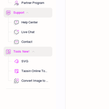
Partner Program
Support
Help Center
Live Chat
Contact
Tools
SVG
Taosin Online Tools
Convert Image to URL