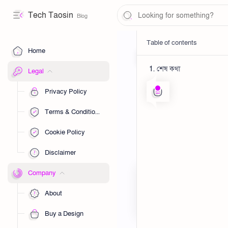
Tech Taosin
শেষ কথা
Home
Legal
News
Tech
Home
Privacy Policy
Messenger 
Terms & Conditions
and tricks
Cookie Policy
messenger-privacy-settin
Disclaimer
Company
About
Buy a Design