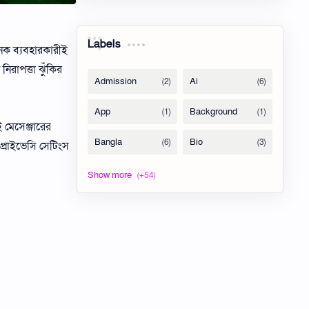
Labels
নেক ব্যবহারকারীই
রাপত্তা ঝুঁকির
ই মেসেঞ্জারের
 প্রাইভেসি সেটিংস