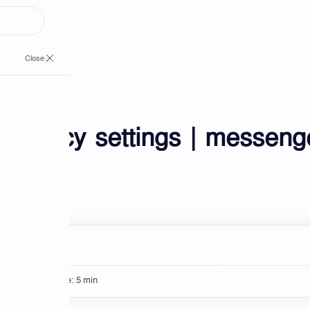
privacy settings | messenge
 2026
gs