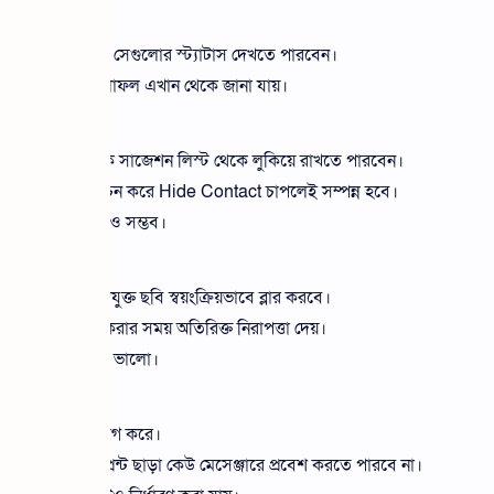
চার:
 রিপোর্ট করেছেন সেগুলোর স্ট্যাটাস দেখতে পারবেন।
ট এবং রিভিউ ফলাফল এখান থেকে জানা যায়।
যবহার করুন:
বিরক্তিকর কন্টাক্টকে সাজেশন লিস্ট থেকে লুকিয়ে রাখতে পারবেন।
করে কন্টাক্ট নির্বাচন করে Hide Contact চাপলেই সম্পন্ন হবে।
তীতে Unhide করাও সম্ভব।
লু রাখুন:
ের পাঠানো অনুপযুক্ত ছবি স্বয়ংক্রিয়ভাবে ব্লার করবে।
 স্থানে ব্যবহার করার সময় অতিরিক্ত নিরাপত্তা দেয়।
 জন্য এটি চালু রাখা ভালো।
ুন:
 নিরাপত্তা স্তর যোগ করে।
ার্ড বা ফিঙ্গারপ্রিন্ট ছাড়া কেউ মেসেঞ্জারে প্রবেশ করতে পারবে না।