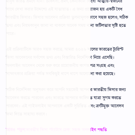
মানুষ ভারত ভ্রমণে যান। চিকিৎসা, ভ্রমণ, কেনাকাটা কিংবা আত্মীয়-স্বজনের
সাথে দেখা করার উদ্দেশ্যে এই যাতায়াত। এ জন্য প্রয়োজন হয় একটি বৈধ
ভারতীয় ভিসার। ভিসার আবেদন প্রক্রিয়া তুলনামূলকভাবে সহজ হলেও, সঠিক
তথ্য এবং নিয়মকানুন জানা না থাকলে অনেক সময় নানা জটিলতার সৃষ্টি হতে
পারে।
এই প্রক্রিয়াটিকে আরও সহজ করতে, আমরা ২০২৬ সালের ভারতের ট্যুরিস্ট
ভিসা আবেদনের সর্বশেষ তথ্য এবং বিস্তারিত নির্দেশিকা নিয়ে এসেছি।
অনলাইন আবেদন থেকে শুরু করে প্রয়োজনীয় কাগজপত্র সংগ্রহ এবং
সাক্ষাৎকার প্রক্রিয়া পর্যন্ত সবকিছুই ধাপে ধাপে আলোচনা করা হয়েছে।
সঠিক নির্দেশিকা অনুসরণ করে আপনি সহজেই আপনার ভারতীয় ভিসার জন্য
আবেদন করতে পারবেন এবং ভারতে আপনার কাঙ্ক্ষিত যাত্রা সুগম করতে
পারবেন। এই গাইডলাইন আপনাকে একটি সুচিন্তিত এবং ত্রুটিমুক্ত আবেদন
জমা দিতে সাহায্য করবে।
আরও পড়ুন:
ভারতীয় ভিসা স্ট্যাটাস চেক: সহজ অনলাইন পদ্ধতি