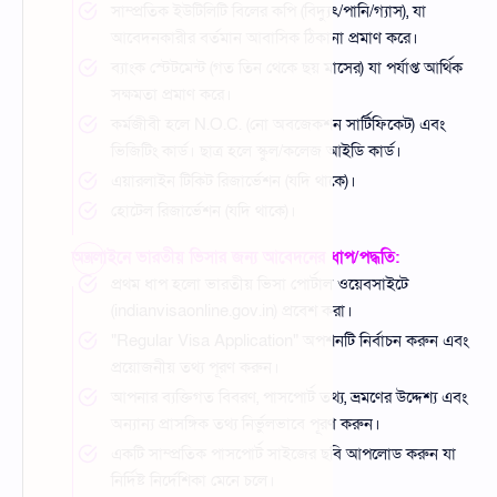
সাম্প্রতিক ইউটিলিটি বিলের কপি (বিদ্যুৎ/পানি/গ্যাস), যা
আবেদনকারীর বর্তমান আবাসিক ঠিকানা প্রমাণ করে।
ব্যাংক স্টেটমেন্ট (গত তিন থেকে ছয় মাসের) যা পর্যাপ্ত আর্থিক
সক্ষমতা প্রমাণ করে।
কর্মজীবী হলে N.O.C. (নো অবজেকশন সার্টিফিকেট) এবং
ভিজিটিং কার্ড। ছাত্র হলে স্কুল/কলেজ আইডি কার্ড।
এয়ারলাইন টিকিট রিজার্ভেশন (যদি থাকে)।
হোটেল রিজার্ভেশন (যদি থাকে)।
অনলাইনে ভারতীয় ভিসার জন্য আবেদনের ধাপ/পদ্ধতি:
প্রথম ধাপ হলো ভারতীয় ভিসা পোর্টাল ওয়েবসাইটে
(indianvisaonline.gov.in) প্রবেশ করা।
"Regular Visa Application" অপশনটি নির্বাচন করুন এবং
প্রয়োজনীয় তথ্য পূরণ করুন।
আপনার ব্যক্তিগত বিবরণ, পাসপোর্ট তথ্য, ভ্রমণের উদ্দেশ্য এবং
অন্যান্য প্রাসঙ্গিক তথ্য নির্ভুলভাবে পূরণ করুন।
একটি সাম্প্রতিক পাসপোর্ট সাইজের ছবি আপলোড করুন যা
নির্দিষ্ট নির্দেশিকা মেনে চলে।