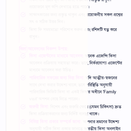
প্রয়োজনে মূল কপি দেখাতে হতে পারে।
সাক্ষাৎকারের জন্য প্রস্তুত থাকুন এবং প্রয়োজনীয় সকল প্রশ্নের
সৎ ও সঠিক উত্তর দিন।
ভিসা ফি সময়মতো পরিশোধ করুন এবং রশিদটি যত্ন করে
রাখুন।
ভিসা আবেদনের বিকল্প উপায়:
ভিসা এজেন্টদের মাধ্যমে আবেদন:
অনেক এজেন্সি ভিসা
আবেদন প্রক্রিয়ায় সহায়তা করে। তবে, নির্ভরযোগ্য এজেন্টের
মাধ্যমে আবেদন করা উচিত।
পারিবারিক সফরের জন্য ভিন্ন ভিসা:
যদি আত্মীয়-স্বজনের
সাথে দেখা করার উদ্দেশ্য থাকে, তবে পরিস্থিতি অনুযায়ী
পারিবারিক ভিজিট ভিসা বা একই ভিসার অধীনে 'Family
visit' অপশন বেছে নিতে পারেন।
জরুরী ভিসা:
বিশেষ এবং জরুরি ক্ষেত্রে (যেমন চিকিৎসা) দ্রুত
ভিসা প্রক্রিয়াকরণের জন্য নির্দিষ্ট ব্যবস্থা থাকে।
বিভিন্ন ভিসা প্রকার সম্পর্কে জানা:
আপনার ভ্রমণের উদ্দেশ্য
অনুযায়ী সঠিক ভিসা প্রকার জানতে ভারতীয় ভিসা অনলাইন