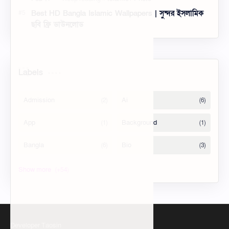
নাম
যারা মেসেঞ্জার গ্রুপের নাম ডিজাইন করে এড করতে পছন্দ করেন
তাদের জন্য এই পোস্ট। মেসেঞ্জার গ্রুপ বর্তমান সময়ে খুবই জনপ্রিয়
একটি কমিউনিটি। বন্ধুব…
Facebook Stylish Nickname List | ফেসবুক স্টাইলিশ
নিকনেম বাংলা লিস্ট
Facebook English Bio Style – Facebook English bio
Attitude – BEST English Bio for FB
১৯৯+ পরিস্থিতি নিয়ে স্ট্যাটাস - খারাপ পরিস্থিতি নিয়ে উক্তি,
ক্যাপশন ২০২৫