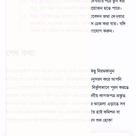
তথ্য ভুল হলে:
যদি আবেদনপত্র জমা দেওয়ার পরে ভুল ধরা
পড়ে, তবে নতুন করে আবেদন করার প্রয়োজন হতে পারে।
ভিসা স্ট্যাটাস চেক করতে না পারা:
আবেদন জমা দেওয়ার
কয়েকদিন পর থেকে অনলাইনে স্ট্যাটাস চেক করা যায়। যদি
সমস্যা হয়, আইভ্যাক হেল্পলাইনে যোগাযোগ করুন।
শেষ কথা:
ভারতের ট্যুরিস্ট ভিসা আবেদন প্রক্রিয়া সহজ হলেও, কিছু নিয়মকানুন
সঠিকভাবে মেনে চলা অত্যন্ত জরুরি। এই নির্দেশিকা অনুসরণ করে আপনি
২০২৬ সালের জন্য আপনার ভারতীয় ভিসার আবেদন নির্ভুলভাবে পূরণ করতে
পারবেন। মনে রাখবেন, সঠিক তথ্য প্রদান এবং প্রয়োজনীয় কাগজপত্র প্রস্তুত
রাখা আপনার ভিসা প্রাপ্তি নিশ্চিত করবে। কোনো প্রকার ঝামেলা এড়াতে সব
তথ্য যাচাই করে আবেদন করুন এবং প্রয়োজনে ভারতীয় হাই কমিশন বা
আইভ্যাকের সরাসরি সহায়তা নিন। আপনার ভারত ভ্রমণ শুভ হোক!