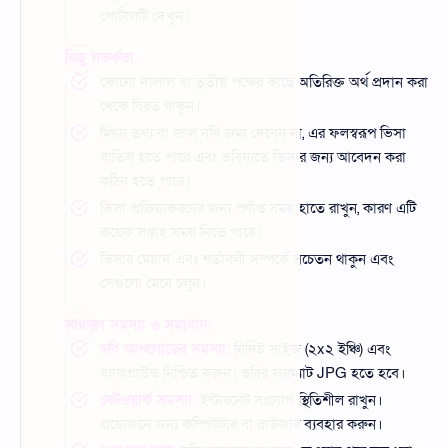
পোর্টালটি দেখুন।
কিছু সতর্কতা:
কোনো দালাল বা তৃতীয় পক্ষের কাছে অতিরিক্ত অর্থ প্রদান করা
থেকে বিরত থাকুন।
মিথ্যা তথ্য বা জাল নথি জমা দেবেন না, এর ফলস্বরূপ ভিসা
বাতিল হতে পারে এবং ভবিষ্যতে ভিসার জন্য আবেদন করা
কঠিন হতে পারে।
ভিসা প্রক্রিয়াকরণের জন্য পর্যাপ্ত সময় হাতে রাখুন, কারণ এটি
কয়েক সপ্তাহ সময় নিতে পারে।
ভিসার মেয়াদ এবং শর্তাবলী সম্পর্কে সচেতন থাকুন এবং
সেগুলো মেনে চলুন।
সাধারণ সমস্যা ও সমাধান:
ছবি আপলোডের সমস্যা:
নির্দিষ্ট সাইজ (২x২ ইঞ্চি) এবং
ব্যাকগ্রাউন্ড নিশ্চিত করুন। ছবির ফরম্যাট JPG হতে হবে।
নেটওয়ার্ক সমস্যা:
ইন্টারনেট সংযোগ স্থিতিশীল রাখুন।
প্রয়োজনে অন্য কম্পিউটার বা ব্রাউজার ব্যবহার করুন।