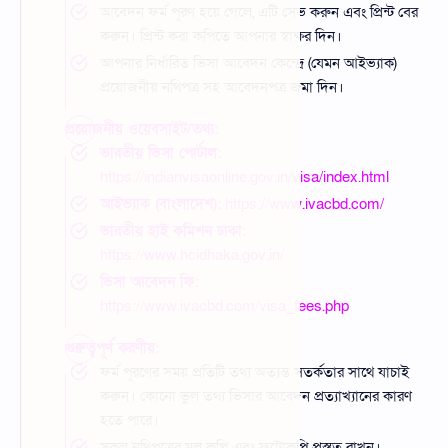
আবেদন ফর্ম পূরণ হয়ে গেলে, এটি সেভ করুন এবং প্রিন্ট বের
করুন। প্রিন্ট করা কপিতে আপনার স্বাক্ষর দিন।
আপনার নির্ধারিত ভিসা আবেদন কেন্দ্রে (যেমন আইভ্যাক)
প্রয়োজনীয় নথিপত্র সহ আবেদনপত্র জমা দিন।
প্রয়োজনীয় ওয়েবসাইট/তথ্য:
ভারতীয় ভিসা পোর্টাল:
https://indianvisaonline.gov.in/visa/index.html
আইভ্যাক (বাংলাদেশ):
https://www.ivacbd.com/
ভারতীয় হাই কমিশন ঢাকা:
https://www.hcidhaka.gov.in/
ভিসা আবেদন ফি:
https://www.ivacbd.com/visa_fees.php
গুরুত্বপূর্ণ করণীয়:
ফর্ম পূরণের সময় প্রতিটি তথ্য অত্যন্ত সতর্কতার সাথে যাচাই
করুন। কোনো ভুল তথ্য ভিসার আবেদন প্রত্যাখ্যানের কারণ
হতে পারে।
সকল নথিপত্রের মূল কপি এবং ফটোকপি প্রস্তুত রাখুন।