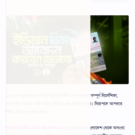
Help Center
Live Chat
Contact
SVG
Taosin Online Tools
Convert Image to URL
২০২৬ সালের জন্য ভারতীয় ট্যুরিস্ট ভিসা আবেদনের সম্পূর্ণ নির্দেশিকা,
অনলাইন পদ্ধতি, প্রয়োজনীয় নথিপত্র এবং টিপস জানুন। নিরাপদে আপনার
ভিসা প্রক্রিয়া সম্পন্ন করুন।
ভারতের ট্যুরিস্ট ভিসা আবেদন ২০২৬:
প্রতি বছর বাংলাদেশ থেকে অসংখ্য