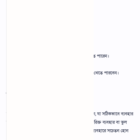
একটু হালকা পরিমাণে চিনি
গোলমরিচের গুঁড়া
মধু
লং
লবণ
খাওয়ার নিয়ম:
সকালে ঘুম থেকে উঠে খালি পেটে খেতে পারেন।
খাওয়ার পরও খেতে পারবেন।
রাতের খাবারের পরও বরই পাতার রস খেতে পারবেন।
উপসংহার
বরই পাতা একটি প্রাকৃতিক ও উপকারী ভেষজ উপাদান, যা সঠিকভাবে ব্যবহার
করলে শরীরের অনেক সমস্যা দূর করা যায়। তবে অতিরিক্ত ব্যবহার বা ভুল
পদ্ধতিতে খেলে ক্ষতিকর হতে পারে। তাই বরই পাতা ব্যবহারে সচেতন হোন
এবং পুষ্টিগুণের সর্বোচ্চ ব্যবহার নিশ্চিত করুন।