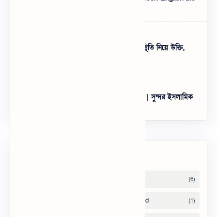
Attitude – BEST English Bio for FB
১৯৯+ পরিস্থিতি নিয়ে স্ট্যাটাস - খারাপ পরিস্থিতি নিয়ে উক্তি,
ক্যাপশন ২০২৫
Best HD Bangla Islamic Wallpapers | সুন্দর ইসলামিক
ছবি ফ্রি ডাউনলোড
Labels