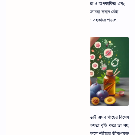
আজকের এই আর্টিকেলে আমরা বড়ই পাতার উপকারিতা ও অপকারিতা এবং
চুলকানিতে বড়ই পাতার ব্যবহার সম্পর্কে বিস্তারিত আলোচনা করার চেষ্টা
করব। আশা করছি আপনারা এই আর্টিকেলটি মনোযোগ সহকারে পড়লে,
Help Center
আপনাদের এসব প্রশ্নের সমাধান পেয়ে যাবেন।
Live Chat
Contact
SVG
Taosin Online Tools
Convert Image to URL
বরই পাতা আমাদের বাড়ির আশেপাশে জন্মে থাকে। তাই এসব গাছের বিশেষ
যত্ন নিতে হবে। বরই পাতা শুধু যে রোগ প্রতিরোধ ক্ষমতা বৃদ্ধি করে তা নয়,
বড়ই পাতা দিয়ে মৃত ব্যক্তিদের গোসল করানো হয়। ফলে শরীরের জীবাণুমুক্ত