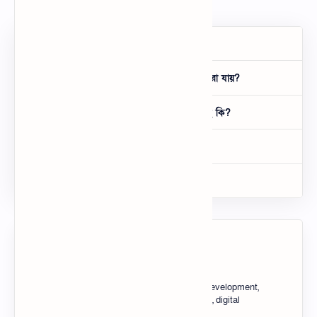
বরই পাতার স্বাস্থ্য উপকারিতা কী কী?
বরই পাতা কি এলার্জি বা চুলকানিতে ব্যবহার করা যায়?
বরই পাতা ব্যবহারে কোনো পার্শ্বপ্রতিক্রিয়া আছে কি?
চুল পড়া ও খুশকিতে বরই পাতার কী উপকার?
বরই পাতা কীভাবে ব্যবহার করবেন?
About the author
Tech Taosin, Blogger tips, SEO, web development,
HTML, CSS, JavaScript, blogging tools, digital
marketing, website optimization