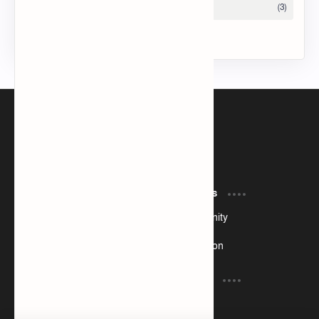
Tech Taosin
I am currently a web developer
Product
Resources
Design
Community
Development
Forum
Enterprise
Inspiration
Support
Company
Contact
About
Documentation
Contact