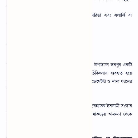
করা সম্ভব হয়।
পোস্ট সূচিপত্রঃ বরই পাতার উপকারিতা ও অপকারিতা এবং এলার্জি বা
চুলকানিতে ব্যবহার
ভূমিকা
বরই পাতা (Ziziphus mauritiana leaf) প্রাকৃতিক উপাদানে ভরপুর একটি
গাছের পাতা, যা প্রাচীনকাল থেকেই আয়ুর্বেদিক চিকিৎসায় ব্যবহৃত হয়ে
আসছে। এর মধ্যে রয়েছে অ্যান্টিসেপটিক, অ্যান্টি-ইনফ্লেমেটরি ও নানা ধরনের
ভিটামিন ও মিনারেল যা শরীরের জন্য উপকারী।
এছাড়াও, মৃতদেহ গোসল করানোর সময় বরই পাতা ব্যবহারের ইসলামী সংস্কার
রয়েছে। এই পাতা সংক্রমণ রোধ করে এবং পোকামাকড়ের আক্রমণ থেকে
সুরক্ষা দেয়।