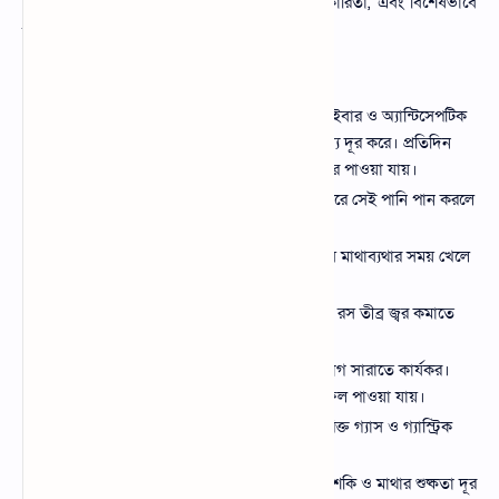
আজ আমরা জানবো বরই পাতার উপকারিতা, অপকারিতা, এবং বিশেষভাবে
চুলকানিতে এর ব্যবহার সম্পর্কে বিস্তারিত।
বরই পাতার উপকারিতা
পেটের সমস্যা দূর করতে সহায়ক:
ফাইবার ও অ্যান্টিসেপটিক
উপাদান হজমের সমস্যা ও কোষ্ঠকাঠিন্য দূর করে। প্রতিদিন
সকালে কচি পাতা চিবিয়ে খেলে উপকার পাওয়া যায়।
এলার্জি দূর করে:
গরম পানিতে সিদ্ধ করে সেই পানি পান করলে
শরীরের এলার্জি প্রতিক্রিয়া কমে।
মাথাব্যথা উপশমে কার্যকর:
পাতার রস মাথাব্যথার সময় খেলে
তা দ্রুত উপশম করে।
জ্বর কমাতে সাহায্য করে:
বরই পাতার রস তীব্র জ্বর কমাতে
সহায়তা করে।
চর্মরোগ প্রতিরোধ:
পাতার পেস্ট চর্মরোগ সারাতে কার্যকর।
গরম জল দিয়ে গোসল করলে ভালো ফল পাওয়া যায়।
গ্যাস্ট্রিক ও আলসার প্রতিরোধ:
অতিরিক্ত গ্যাস ও গ্যাস্ট্রিক
আলসার নিয়ন্ত্রণে সহায়ক।
চুল ও মাথার ত্বকের যত্নে:
চুল পড়া, খুশকি ও মাথার শুষ্কতা দূর