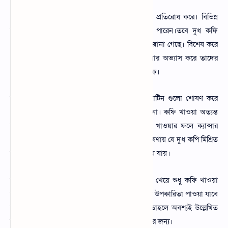
যা মানুষের রাসায়নিক পদার্থ অঙ্গগুলোর অক্সিডেশন প্রতিরোধ করে। বিভিন্ন
স্বাস্থ্য উপকারিতা পেতে দুধ কফি একসাথে খেতে পারেন।তবে দুধ কফি
খাওয়ার কিছু স্বাস্থ্য ঝুঁকি রয়েছে যা বিভিন্ন গবেষণায় জানা গেছে। বিশেষ করে
যে সকল মানুষ সকালে খালি পেটে দুধ কফি খাওয়ার অভ্যাস করে তাদের
গ্যাস্ট্রিক পেটের অম্বল এবং এ ধরনের সমস্যা হয়ে থাকে।
তবে কফি ও দুধ মেশানোর কারণে কফি দুধের প্রোটিন গুলো শোষণ করে
ফেলে যার কারণে দুধের পুরোপুরি পুষ্টি পাওয়া যায় না। কফি খাওয়া অত্যন্ত
উপকারী যাদের ক্যান্সার রয়েছে তাদের গরম কফি খাওয়ার ফলে ক্যান্সার
কোষগুলো বৃদ্ধি পাই। এছাড়া দেখা গেছে বিভিন্ন গবেষণায় যে দুধ কপি মিশ্রিত
ভাবে খাওয়ার মাধ্যমে মানুষের শরীরের ওজন বৃদ্ধি হয়ে যায়।
অনেকেই নিষেধ করেন যে দুধ ও কপি একসাথে না খেয়ে শুধু কফি খাওয়া
উচিত। এবং আলাদাভাবে দুধ খেতে হবে এতেই স্বাস্থ্য উপকারিতা পাওয়া যাবে
তাই আপনি যদি এই বিষয়গুলো না জেনে থাকেন তাহলে অবশ্যই উল্লেখিত
উপায় অবলম্বন করতে পারেন স্বাস্থ্য উপকারিতা পাওয়ার জন্য।