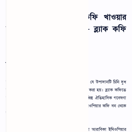
পোস্ট সুচিপত্রঃ ব্ল্যাক কফি খাওয়ার
উপকারিতা ও অপকারিতা - ব্ল্যাক কফি
খাওয়ার নিয়ম জানুন
ভূমিকা
ব্ল্যাক কফি অন্যতম জনপ্রিয় একটি পানীয় উপাদান। যে উপাদানটি চিনি দুধ
ক্রিম বা তৃপ্ত স্বাদের উপাদান ব্যবহার না করে তৈরি করা হয়। ব্ল্যাক কফিতে
রয়েছে ক্লোরোজেনিক অ্যাসিড যা উপকার করে। বিভিন্ন ঐতিহাসিক গবেষণা
থেকে জানা যায় কফি বীজ প্রথমে দক্ষিণ-পশ্চিম ইথিওপিয়ার কফি বন থেকে
ইয়েমেনে নেওয়া হয়েছিল।
সেখানে এটি ফসল হিসেবে চাষ করা হতো। কফিয়া আরাবিকা ইথিওপিয়ার