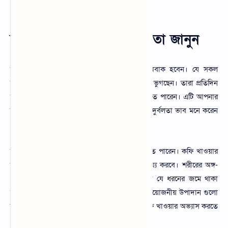
করতে পারেন।
রাতে কফি খাওয়ার উপকারিতা জানুন
রাতে কফি খাওয়ার উপকারিতা জানলে আপনি অবাক হবেন। যে সকল
মানুষের শরীরে অতিরিক্ত ওজন এবং বিভিন্ন সমস্যায় ভুগছেন। তারা প্রতিদিন
রাতে ঘুমানোর পূর্বে ব্ল্যক কফি খাওয়ার অভ্যাস করতে পারেন। এটি আপনার
শরীরের বিভিন্ন উপকারিতা দেয়। আপনি যদি শরীরে দুর্বলতা ভাব মনে করেন
এবং শরীরে অতিরিক্ত ওজন নিয়ে চিন্তায় থাকেন।
তাহলে নিঃসন্দেহে রাতে কফি খাওয়ার অভ্যাস করতে পারেন। কফি খাওয়ার
মাধ্যমে আপনার শরীরের রক্ত পরিষ্কার করতে সাহায্য করবে। শরীরের অঙ্গ-
প্রত্যঙ্গ কার্যক্ষমতা বৃদ্ধি করবে। লিভারের ফুসফুসের যে ধরনের জমে থাকা
আবর্জনা এবং অপ্রয়োজনীয় উপাদান থাকে। সে অপ্রয়োজনীয় উপাদান গুলো
শরীর থেকে বের করে দেওয়ার জন্য আপনি রাতে কফি খাওয়ার অভ্যাস করতে
পারেন।