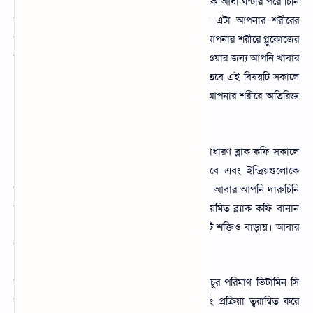
আপনি যদি যেকোনো খাবার গ্রহণ করার ২০ মিঃ থেকে আধা ঘন্টার পরে চিনি
ছাড়া ব্ল্যাক কফি খাওয়ার অভ্যাস করেন। তাহলে এটা আপনার শরীরের
অতিরিক্ত চর্বি জমে থাকার সম্ভাবনা কমাবে। এছাড়া আপনার শরীরে গ্লুকোজের
মাত্রা নিয়ন্ত্রণ করবে। তবে আরো সঠিক উপকারিতা পাওয়ার জন্য আপনি খাবার
গ্রহণ করার এক ঘন্টা পরে খাওয়ার অভ্যাস করুন। তবে এই বিষয়টি সকালে
খাবার পরে এবং রাতে খাবার পরে অভ্যাস করলে আপনার শরীরে অতিরিক্ত
ওজন কমবে।
কোন চিনি দুধ ছাড়া ইনস্ট্যান্ট কফি পাউডার একটি সাধারণ ব্লাক কফি সকালে
পান করলে আপনার মেটাবলিজম কে বাড়িয়ে তুলবে এবং ইন্দ্রিয়গুলোকে
জাগিয়ে তুলবে যা শরীরে ওজন কমাতে সাহায্য করে। আবার আপনি দারুচিনি
যুক্ত ব্ল্যাক কফি খেতে পারেন সামান্য দারুচিনিয়ে নিয়মিত ব্ল্যাক কফি বানান
এবং দারুচিনি গুঁড়ো কেবল সাহায্য করে না, ইমীউনিটি শক্তিও বাড়ায়। আবার
আপনি লেবু যুক্ত করে খেতে পারেন।
যা ওজন কমানোর জন্য অত্যন্ত কার্যকরী লেবুতে প্রচুর পরিমাণ ভিটামিন সি
রয়েছে এবং এটা ব্ল্যাক কফির সংমিশ্রণে ফ্যাট বার্নিং প্রক্রিয়া ত্বরান্বিত করে