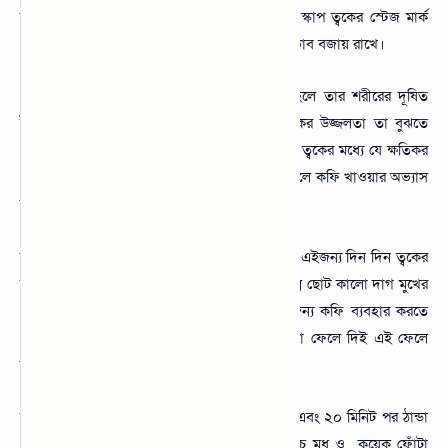
লাভে সহযোগিতা করে এবং ত্বকের দৃঢ়তা বাড়ায়। স্কাপ ত্বকের স্টেজ মার্ক
এবং সেলুলাইট সাময়িকভাবে কমিয়ে ত্বকের মসৃণতা ভাব বজায় রাখে।
কেউ যদি নিয়মিত কফি খাওয়ার অভ্যাস করে তাহলে তার শরীরের দূষিত
টক্সিন বের হয়ে যাবে এতে শরীরের প্রকৃত যে ত্বকের উজ্জলতা তা বুঝতে
পারবে। আপনি যদি আপনার ত্বকের সুরক্ষা চান এবং ত্বকের মধ্যে যে ক্ষতিকর
প্রভাব রয়েছে তা থেকে নিজেকে রক্ষা করতে চান তাহলে কফি খাওয়ার অভ্যাস
করতে পারে।
বিভিন্নভাবে দেখা গেছে যে কফি ত্বকে সতেজ রাখে। এইজন্য দিন দিন ত্বকের
যত্ন এই কফির ব্যবহার বাড়ছে। আপনার মুখের বিভিন্ন ছোট কালো দাগ মুখের
মেছতা, ব্রণ, চোখের নিচের কালো দাগ দূর করার জন্য কফি ব্যবহার করতে
পারেন। আমরা কফি পান করার পর কফি দানাগুলো ফেলে দিই এই ফেলে
দিয়ে কফি দানা দিয়ে আপনি ত্বকের যত্ন নিতে পারেন।
যা আপনার ত্বকের পাশে ভালোভাবে লাগিয়ে রাখুন এবং ২০ মিনিট পর ঠান্ডা
পানি ধুয়ে ফেলুন। এছাড়া এক চামচ কপি, এক চামচ মধু ও কয়েক ফোঁটা