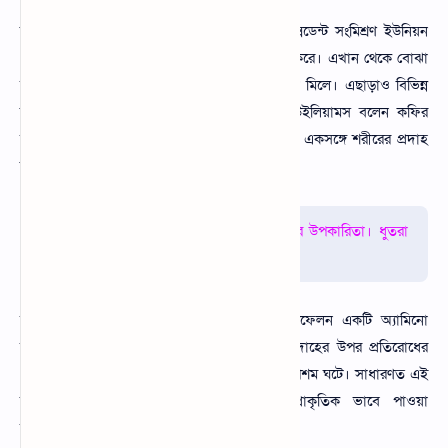
বিভিন্ন গবেষণায় দেখা গেছে প্রোটিন ও অ্যান্টিঅক্সিডেন্ট সংমিশ্রণ ইউনিয়ন
কোষগুলোকে এন্টিনাল বৈশিষ্ট্য বৃদ্ধি করতে সাহায্য করে। এখান থেকে বোঝা
যায় যে দুধ কফি খাওয়ার মাধ্যমে স্বাস্থ্য উপকারিতা মিলে। এছাড়াও বিভিন্ন
চিকিৎসা বিজ্ঞান অনুষদের ভেটেরিনারি চিকিৎসক উইলিয়ামস বলেন কফির
মধ্যে উপস্থিত পলিফেনল এবং দুধে প্রোটিন থাকে যা একসঙ্গে শরীরের প্রদাহ
কমাতে সাহায্য করে।
আরো পড়ুনঃ
কালো ধুতরা গাছের শিকড়ের উপকারিতা। ধুতরা
গাছের শিকড় খেলে কি হয়
আরো অধ্যাপক মারিয়ান লিসেন লুন্ড জানান পলিফেলন একটি অ্যামিনো
অ্যাসিডের সঙ্গে বিক্রিয়া করে ইউনিয়ন কোষকে প্রদাহের উপর প্রতিরোধের
প্রভাব বাড়াই। যার ফলে আর্থাইটিস এর প্রবাহের উপশম ঘটে। সাধারণত এই
দুধ ও কফির মধ্যে রয়েছে যে উপাদানটি প্রাকৃতিক ভাবে পাওয়া
অ্যান্টিঅক্সিডেন্ট।