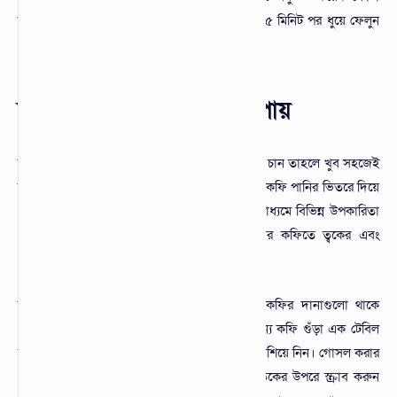
ভিটামিন ই ক্যাপসুল মিশ্রণ করে ত্বকে লাগান এবং ১৫ মিনিট পর ধুয়ে ফেলুন
দেখবেন কি উপকারিতা।
কফি দিয়ে রূপচর্চা করার উপায়
কফি দিয়ে রূপচর্চা করার উপায় অপরিসীম আপনি যদি চান তাহলে খুব সহজেই
কফি দিয়ে রূপচর্চা করতে পারবেন। সাধারণত আমরা কফি পানির ভিতরে দিয়ে
গরম করে তার রস গ্রহণ করে বিভিন্ন উপায়ে। এর মাধ্যমে বিভিন্ন উপকারিতা
পাওয়া যায় যে বিষয়ে আপনারা জেনেছেন। আবার কফিতে ত্বকের এবং
সৌন্দর্য ভিত্তিক বিভিন্ন রূপচর্চা করা যায়।
কফির ফেলে দেওয়া বা কফি খাওয়ার পর যেই কফির দানাগুলো থাকে
সেগুলো ব্যবহার করুন।কফি দিয়ে রূপচর্চা করার জন্য কফি গুঁড়া এক টেবিল
চামচ এক টেবিল চামচ নারকেলের তেল ভালোভাবে মিশিয়ে নিন। গোসল করার
পূর্বে ভেজা ত্বকে লাগান এবং ধীরে ধীরে আপনার ত্বকের উপরে স্ক্রাব করুন