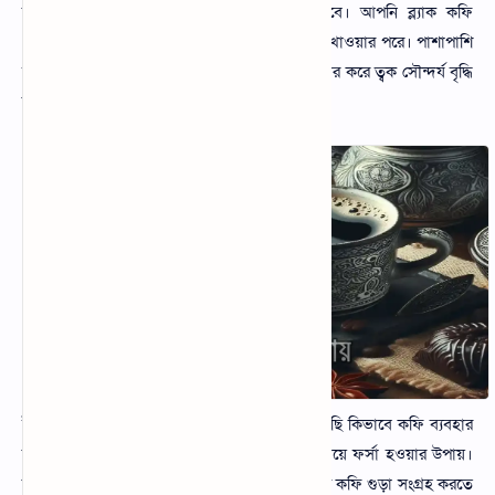
জন্য আপনাকে কিছু নির্দেশনা অনুসরণ করতে হবে। আপনি ব্ল্যাক কফি
খাওয়ার অভ্যাস করবেন প্রতিদিন সকালে এবং রাতে খাওয়ার পরে। পাশাপাশি
আপনি কফির বিভিন্ন ফেসপ্যাক রয়েছে যেগুলো ব্যবহার করে ত্বক সৌন্দর্য বৃদ্ধি
করতে পারবেন।
ইতিমধ্যে বিভিন্ন বিষয় সম্পর্কে আপনাদেরকে জানিয়েছি কিভাবে কফি ব্যবহার
করে উপকার পাওয়া যায়। তাই এখন দেখুন কফি দিয়ে ফর্সা হওয়ার উপায়।
কফি ব্যবহার করে ফর্সা হওয়ার জন্য আপনাকে প্রথমে কফি গুড়া সংগ্রহ করতে