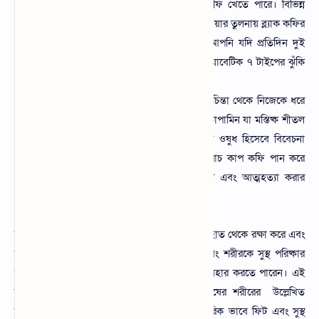
ডায়াবেটিস থাকে তাহলে তারা এই ব্লাক কফি খেতে পারে। বিভিন্ন
গবেষণায় দেখা গেছে অন্যান্য কফি বা চা খাওয়ার তুলনায় ব্ল্যাক কফির
ডায়াবেটিসের গড়ে ৭% ঝুঁকি কমায়। আর আপনি যদি প্রতিদিন দুই
কাপ কফি পান করেন তাহলে তুলনামূলক ডায়াবেটিক ৭ টাইপের ঝুঁকি
কমাবে ২৮%।
ব্ল্যাক কফি খাওয়ার মাধ্যমে আপনি মানুসিক চিন্তা থেকে নিজেকে ধরে
রাখতে পারবেন। ব্ল্যাক কফির মধ্যে রয়েছে ডোপামিন যা মস্তিষ্ক শীতল
রাখে এবং অনেকটা ডোপামিন কে আনন্দের ওষুধ হিসেবে বিবেচনা
করা হয়। তাই কেউ যদি দিনে চার থেকে পাঁচ কাপ কফি পান করে
তাহলে হতাশাগ্রস্থতার সম্ভাবনা ২০% কমে এবং আত্মহত্যা করার
সমস্যা ৫০% কম থাকে।
শরীরের রোগ প্রতিরোধ ক্ষমতা বৃদ্ধি করে। টক্সিন এর হাত থেকে রক্ষা করে এবং
শরীরের জমে থাকা দূষিত টক্সিন বের করে দেয় এবং শরীরকে সুস্থ পরিষ্কার
রাখে। এছাড়াও তত্ত্বের উপকারিতা পাওয়ার জন্য ব্যবহার করতে পারেন। এই
কফির মধ্যে বিশেষ কিছু উপাদান রয়েছে যা মানুষের শরীরের উল্লেখিত
উপকারিতা গুলো করে। আপনি মানসিক এবং শারীরিক ভাবে ফিট এবং সুস্থ