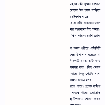
করে এবং আপনি যদি রাতে ব্ল্যাক কফি খান তাহলে এটা ঘুমের ব্যাঘাত
ঘটায়। কাইফেন আপনার শরীরের স্টেজ হরমোনের উৎপাদন বাড়িয়ে
দেয়। যার কারণে ঘুমে ব্যাঘাত ঘটে এবং শরীরে টেনশন বাড়ে।
অনেক সময় অতিরিক্ত ক্যাফেইন জাতীয় খাবার বা কফি খাওয়ার ফলে
মস্তিষ্কের ডোপামিন এবং সেরোটোনিন হরমোনের ভারসাম্য বিঘ্ন ঘটায়।
এই সকল সমস্যার রাতে প্রত্যেকের দুই থেকে তিন কাপের বেশি ব্ল্যাক
কফি খাওয়া উচিত নয়।
এছাড়া ব্ল্যাক কফি অতিরিক্ত পরিমাণ খাওয়ার ফলে শরীরে এসিডিটি
বৃদ্ধি করে। কারণ এই কফির মধ্যে এক ধরনের উপাদান রয়েছে যা
গ্যাস্ট্রিক এসিড উৎপন্ন করে। কেউ যদি খালি পেটে ব্ল্যাক কফি খায়
তবে তা পেটের ব্যথা অম্বল এবং গ্যাস্ট্রিকের সমস্যা করে। কিছু ক্ষেত্রে
এটা পেট ব্যথা পেট ফুলে যাওয়া ভাব এবং আরো কিছু পেটের ব্যথা
তৈরি করতে পারে তাই অবশ্যই সাবধানতা অবলম্বন করতে হবে।
দাঁত ও হাড়ের জন্য ক্ষতিকর প্রভাব সৃষ্টি করতে পারে। ব্ল্যাক কফির
মধ্যে কাইফেন রয়েছে যা ক্যালসিয়াম শোষণ করতে পারে। এছাড়াও
এটি অতিরিক্ত ক্লোরোস্টল এবং শরীরের বিভিন্ন উপাদান শোষণ করার