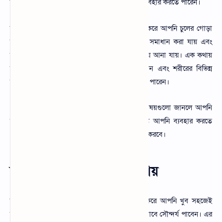
বিশেষ করে হাতের, কুনোই, কাধে এবং সারা শরীরে ব্যবহার করতে পারেন।
কফি চুলের যত্নে ব্যবহার করতে পারেন যা ব্যবহার করে আপনি চুলের গোড়া
শক্ত করতে পারবেন।চুলের যে সকল সমস্যা আছে সমাধান করা যায় এবং
ত্বকের রোদ পোড়া দাগ এবং ত্বকের উজ্জ্বলতা ফিরিয়ে আনা যায়। এক কথায়
বলতে গেলে আপনি ত্বকের বিভিন্ন সমস্যার সমাধান এবং শরীরের বিভিন্ন
সমস্যার সমাধান করার জন্য ব্লাক কফি ব্যবহার করতে পারেন।
এর অনেক উপকারিতা ও অপকারিতা রয়েছে। যে বিষয়গুলো জানলে আপনি
অবাক হবেন। যে কোন ধরনের রূপচর্চা করার জন্য আপনি ব্যবহার করতে
পারেন কফি গুড়া। যা আপনার সৌন্দর্যকে আরো বৃদ্ধি করবে।
কফি দিয়ে ফর্সা হওয়ার উপায়
কফি দিয়ে ফর্সা হওয়ার উপায় দেখুন যা ব্যবহার করে আপনি খুব সহজেই
ত্বকের উজ্জ্বলতা বৃদ্ধি করবেন এবং আপনি ন্যাচারাল ভাবে সৌন্দর্য পাবেন। এর