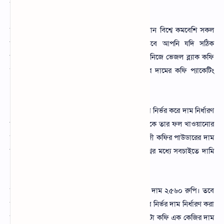
অনেককে ব্ল্যাক কফির দাম জানতে চাই।
তাদের জন্য এই তথ্যগুলো উপস্থাপন করলাম। বর্তমান বিশ্বে কমবেশি সকল
জায়গায় ব্ল্যাক কফি খাওয়ার প্রচলন রয়েছে। তবে আপনি যদি সঠিক
উপকারিতা পেতে চান তাহলে অবশ্যই বার্জার থেকে নিজে ভেজল ব্ল্যাক কফি
সংগ্রহ করে খেতে পারেন। সাধারণত বিভিন্ন ধরনের দামের কফি প্যাকেটিং
পাওয়া যায়।
১০ টাকা থেকে শুরু করে যে পরিমাণ নিবেন তার উপর নির্ভর করে দাম নির্ধারণ
করা হয়। সাধারণত সবচেয়ে উন্নত মানের কফি হাতিকে তার ফল খাওয়ানোর
মাধ্যমে পাওয়া যায়। আমরা অনেকেই জানিনা ১ কেজী কফির পাউডারের দাম
কম করে বাংলাদেশি টাকার ২ লক্ষ টাকা। যেটা বিশ্বের মধ্যে সবচাইতে দামি
এবং এক নম্বর কফি।
আবার হায়দ্রাবাদে ২ কেজী ফিল্টার কফি পাউডারের দাম ২৫৬০ রুপি। তবে
অনেক ক্ষেত্রে এর জাত আলাদা আছে যা জাতের উপর নির্ভর দাম নির্ধারণ করা
হয়। ১ কেজি কফির দাম আরবিকা কফি ৯৩০, রোবটটা কফি এক কেজির দাম