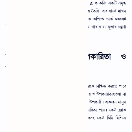
ওজন কমায়। অনেকে ব্ল্যাক কফি খাই। এটি নিয়মিত ব্ল্যাক কফি একটি সমৃদ্ধ
সম্মিলিত পদ্ধতি। এর তেল মাখন ও কফির মিশ্রণ দিয়ে তৈরি। এর সাথে মাখন
ও তৈরি যোগ করা হয়। খিদে মেটাতে নিয়মিত ব্লাক কপিতে ডার্ক চকলেট
টুকরো যোগ করে খেতে পারে। এটি শক্তিশালী পানীয় খাবার যা ক্ষুধার যন্ত্রণা
কমায় এবং বিভিন্ন উপকার করে।
দুধ কফি খাওয়ার উপকারিতা ও
অপকারিতা জানুন
দুধ কফি খাওয়ার উপকারিতা ও অপকারিতা আমাদেরকে নিশ্চিহ্ন করতে পারে
যে কি ধরনের উপকার দেয়। আপনার যদি সঠিক উপায় ও উপকারিতাগুলো না
জানেন তাহলে নিচের দেওয়া তথ্যগুলো আপনার জন্য উপকারী। একজন মানুষ
সাধারণত কফি খাওয়ার মাধ্যমে নানা ধরনের উপকারিতা পায়। কেউ ব্ল্যাক
কফি পান করে কেউ বা দুধ মিশিয়ে কফি পান করে, কেউ চিনি মিশিয়ে
বিভিন্নভাবে মানুষ দুধ কফি খায়।