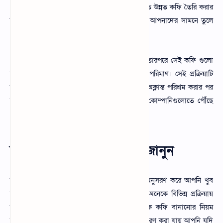
১৪৭৫ থেকে ১৮৮০ পর্যন্ত হয়।সারা বিশ্বের সবচাইতে উন্নত কফি তৈরি করার
জন্য যে প্রক্রিয়া ব্যবহার করা হয় তার একটু নমুনা আপনাদের সামনে তুলে
ধরলাম।
একটি হাতিকে ৩৩ কেজি কফি ফল খাওয়ানো হয় তারপরে সেই কফি গুলো
হাতির মল থেকে সংগ্রহ করা হয় শুধুমাত্র ১ কেজি পরিমাণ। সেই প্রক্রিয়াটি
শ্রমিক এবং বিভিন্ন প্রক্রিয়াকরণের মাধ্যমে ১৭ ঘন্টা অক্লান্ত পরিশ্রম করার পর
সম্পূর্ণ খাওয়ার উপযুক্ত তৈরি করা হয়। যা বিভিন্ন কোম্পানিগুলোতে পৌঁছে
দেয়া হয় মানুষের কাছে স্বাস্থ্যসম্মতভাবে পাঠাতে।
ব্ল্যাক কফি বানানোর নিয়ম জানুন
ব্ল্যাক কফি বানানোর নিয়ম রয়েছে যে নিয়মগুলো অনুসরণ করে আপনি খুব
সহজেই মজাদার ব্ল্যাক কফি তৈরি করতে পারেন। অনেকে বিভিন্ন প্রক্রিয়ায়
ব্ল্যাক কফি তৈরি করে খাই। আপনিও চাইলে ব্ল্যাক কফি বানানোর নিয়ম
অনুসরণ করতে পারে। এর জন্য কয়েকটা নিয়ম অনুসরণ করা যায় আপনি যদি