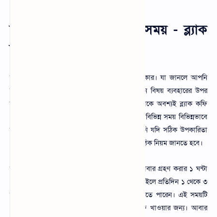
ব্ল্যাক কফি খাওয়ার সঠিক সময় - ব্ল্যাক
কফির দাম
ব্ল্যাক কফি খাওয়ার সঠিক সময় অবশ্যই জানা দরকার। যা জানলে আপনি
ক্ষতির হাত থেকে রক্ষা পাবেন। সাধারণত যে কোন বিষয় ব্যবহারের উপর
নির্ভর করে তার সম্পূর্ণ ফলাফল। সেই জন্য আপনাকে অবশ্যই ব্ল্যাক কফি
খাওয়ার সঠিক সময় সম্পর্কে জানতে হবে। সচরাচর বিভিন্ন সময় বিভিন্নভাবে
মানুষ ব্ল্যাক কফি খাওয়ার অভ্যাস করে। তবে আপনি যদি সঠিক উপকারিতা
পেতে চান। সেক্ষেত্রে আপনাকে ব্লাক কফি খাওয়ার সঠিক নিয়ম জানতে হবে।
সাধারণত বিভিন্ন গবেষণায় দেখা গেছে যেকোনো খাবার গ্রহণ করার ১ ঘন্টা
পর ব্ল্যাক কফি খাওয়া স্বাস্থ্য উপকারি। তবে আপনি চাইলে প্রতিদিন ১ থেকে ৩
সকালে এবং রাতে ব্ল্যাক কফি খাওয়ার অভ্যাস করতে পারেন। এই সময়টি
একজন মানুষের সবচাইতে উপযুক্ত সময় ব্ল্যাক কফি খাওয়ার জন্য। আবার