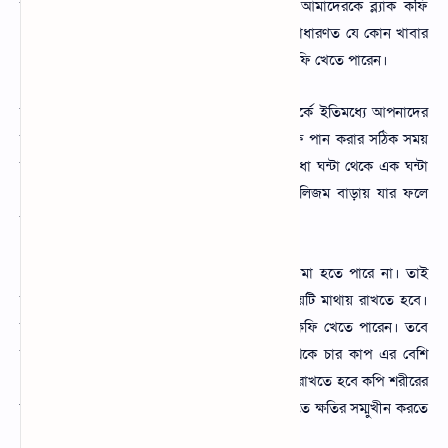
আমরা সবাই ব্ল্যাক কফি খেতে পছন্দ করি। তাই আমাদেরকে ব্ল্যাক কফি
খাওয়ার সঠিক নিয়ম সম্পর্কে জানা উচিত। আপনি সাধারণত যে কোন খাবার
গ্রহণ করার পর শরীরের বিভিন্ন উপকার পেতে ব্ল্যাক কফি খেতে পারেন।
ব্ল্যাক কফি খাওয়ার উপকারিতা ও অপকারিতা সম্পর্কে ইতিমধ্যে আপনাদের
সামনে বিভিন্ন তথ্য উপস্থাপন করেছি। তবে ব্ল্যাক কফি পান করার সঠিক সময়
হলো সকালে খাবারের পর অথবা রাতে খাবারের আধা ঘন্টা থেকে এক ঘন্টা
পর। এসময় খাওয়ার ফলে আপনার শরীরের মেটাবলিজম বাড়ায় যার ফলে
হজম প্রক্রিয়া ভালো থাকে।
এছাড়া শরীরে অতিরিক্ত চর্বি এবং কোলোস্টোরল জমা হতে পারে না। তাই
আপনাকে অবশ্যই সঠিক উপকারিতা পেতে এই বিষয়টি মাথায় রাখতে হবে।
আপনি যে কোন খাবার খাবার এক ঘন্টা পরে এই কফি খেতে পারেন। তবে
আপনাকে মাথায় রাখতে হবে দিনে সর্বোচ্চ তিন থেকে চার কাপ এর বেশি
খাওয়া যাবে না। আরো কিছু বিষয় আপনাকে মাথায় রাখতে হবে কপি শরীরের
জন্য ভালো কিন্তু এটা খালি পেটে খাওয়া যাবে না এতে ক্ষতির সম্মুখীন করতে
পারে।