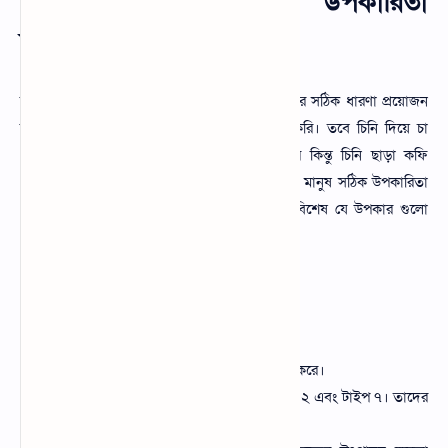
চিনি ছাড়া কফি খাওয়ার উপকারিতা
জানুন
চিনি ছাড়া কফি খাওয়ার উপকারিতা সম্পর্কে আমাদের সঠিক ধারণা প্রয়োজন
কারণ আমরা অনেকে চিনি দিয়ে চা খেতে পছন্দ করি। তবে চিনি দিয়ে চা
খাওয়ার ফলে শরীরের ক্ষতির প্রভাব থাকতে পারে কিন্তু চিনি ছাড়া কফি
খাওয়ার মাধ্যমে এর কোন প্রভাব থাকে না। একজন মানুষ সঠিক উপকারিতা
পাওয়ার জন্য চিনি ছাড়া কফি খেতে পারে। এতে বিশেষ যে উপকার গুলো
পাওয়া যায় তা হলো। শরীরে মেটাবলিজম কে বাড়াই।
মস্তিষ্কের কার্যক্ষমতা বৃদ্ধি করে।
শরীরে তাৎক্ষণিক শক্তি যোগায়।
ক্যান্সার কোষ এর বিরুদ্ধে লড়াই করে।
শরীরে অতিরিক্ত ওজন নিয়ন্ত্রণ করতে সাহায্য করে।
যাদের ডায়াবেটিকস রয়েছে বিশেষ করে টাইপ ২ এবং টাইপ ৭। তাদের
জন্য বিশেষ উপকারী ব্ল্যাক কফি।