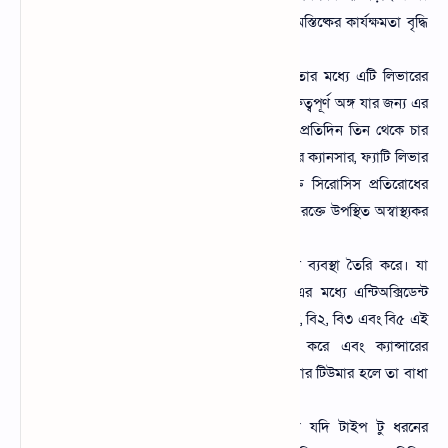
পাশাপাশি এটি নিউরনকে সক্রিয় রাখে এবং মস্তিষ্কের কার্যক্ষমতা বৃদ্ধি
করে।
ব্ল্যাক কফির মধ্যে অন্যতম বৈশিষ্ট্য রয়েছে তার মধ্যে এটি লিভারের
কার্যক্ষমতা বৃদ্ধি করে। এটি শরীরের একটি গুরুত্বপূর্ণ অঙ্গ যার জন্য এর
সুরক্ষা দরকার। গবেষণায় দেখা গেছে কেউ প্রতিদিন তিন থেকে চার
কাপ ব্লাক কফি খাওয়ার অভ্যাস করলে, লিভার ক্যানসার, ফ্যাটি লিভার
ডিজিজ, হেপাটাইটিস এবং অ্যালকোহল যুক্ত সিরোসিস প্রতিরোধের
জন্য কাজ করে। এছাড়া ব্ল্যাক কফির গুণমান রক্তে উপস্থিত অস্বাস্থ্যকর
লিভার এনজাইমের সংখ্যা কমায়।
ক্যান্সার বিকাশের একটি গুরুত্বপূর্ণ প্রতিরোধ ব্যবস্থা তৈরি করে। যা
আলোকিত স্বাস্থ্যের জন্য অত্যন্ত উপকারী এর মধ্যে এন্টিঅক্সিডেন্ট
রয়েছে। তেমন পটাশিয়াম, ম্যাঙ্গানিজ, ভিটামিন, বি২, বি৩ এবং বি৫ এই
গুলো শরীরের ক্যান্সারের বিরুদ্ধে লড়াই করে এবং ক্যান্সারের
কোষগুলোর বৃদ্ধি রোধ করে। পাশাপাশি আপনার টিউমার হলে তা বাধা
দেয় কোষ বৃদ্ধি করার ক্ষেত্রে।
টাইপ টু ডায়াবেটিসের ঝুঁকি কমান। কারো যদি টাইপ টু ধরনের