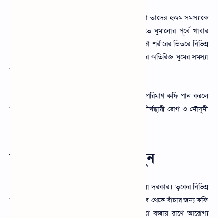
কিছু মানুষ রয়েছে যাদের হজমের সমস্যা রয়েছে। তারা তাদের হজম সমস্যাকে
শক্তিশালী করার জন্য ব্ল্যাক কফি খেতে পারেন। রাতে ঘুমানোর পূর্বে খাবার
গ্রহণ করার এক ঘন্টা পর আপনি ব্ল্যাক কফি খেলে এটা শরীরের ভিতরে বিভিন্ন
সুবিধা করার জন্য পর্যাপ্ত কাজ শুরু করে। যাদের শরীরে অতিরিক্ত ঘুমের সমস্যা
রয়েছে তারা ব্ল্যাক কফি খেতে পারে।
গবেষণা দেখা গেছে ঘুমানো ৬ ঘণ্টা আগে এক কাপ পরিমাণ কফি পান করলে
ঘুমের সময় এক ঘন্টা কমিয়ে আনে। এছাড়া বিভিন্ন দীর্ঘস্থায়ী রোগ ও মৌসুমী
রোগ রক্ষা করতে পারে।
ত্বকে কফির উপকারিতা জানুন
ত্বকে কফির উপকারিতা রয়েছে যেগুলো আমাদের জানা দরকার। ত্বকের বিভিন্ন
সমস্যা সহজে দূর করার জন্য এবং ত্বকের বিভিন্ন প্রভাব থেকে বাঁচার জন্য কফি
খাওয়ার অভ্যাস করতে পারেন। কফি ত্বকের আদ্রতা বজায় রাখে আরোগ্য