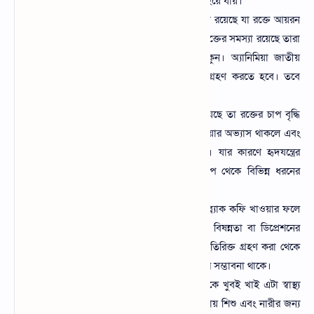
ক্ষমতা রাখে। যার ফলে হাড় এবং দাঁত দুর্বল হয়ে যায়।
এছাড়া কাইফেনের মধ্যে এক ধরনের উপাদান রয়েছে যা রক্তে আয়রন
শোষণে বাধা দেয়। যে সকল মানুষের দেহে রক্তের সমস্যা রয়েছে তারা
অবশ্যই ব্ল্যাক কফি খাওয়া থেকে দূরে থাকুন। অ্যানিমিয়া জাতীয়
সমস্যা থাকলে ভিটামিন সি জাতীয় খাবার গ্রহণ করতে হবে। তবে
ব্ল্যাক কফি খাওয়া থেকে দূরে থাকাই ভালো।
রক্তচাপ বৃদ্ধি করে এর মধ্যে যে কাইফের রয়েছে তা রক্তের চাপ বৃদ্ধি
করে দেয় এবং দীর্ঘদিন ধরে ব্ল্যাক কফি খাওয়ার অভ্যাস থাকলে এবং
অতিরিক্ত পরিমাণ খেলে হার্টের সমস্যা হয়। যার কারণে হৃদযন্ত্রের
কার্যক্ষমতার উপর প্রভাব পড়ে এবং রক্তচাপ থেকে বিভিন্ন ধরনের
সমস্যা শরীরে উপস্থিত হয়।
মানসিক সমস্যা তৈরি করতে পারে অতিরিক্ত ব্ল্যাক কফি খাওয়ার ফলে
শরীরে সেরোটোনিন এর মাত্রা কমে যায় যা বিষন্নতা বা ডিপ্রেশনের
কারণ হয়ে দাঁড়ায় তাই আপনাকে অবশ্যই অতিরিক্ত গ্রহণ করা থেকে
দূরে থাকতে হবে এতে মানসিক সমস্যা হওয়ার সম্ভাবনা থাকে।
কিছু মানুষ রয়েছে যারা গর্ভাবস্থায় ব্লাক কফিকে খুবই খাই এটা স্বাস্থ্য
উপকারিতা করেন না বরং ক্ষতি করে। গর্ভাবস্থায় শিশু এবং নারীর জন্য