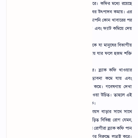
কফির অন্যতম কাজ হচ্ছে ওজন কমাতে পারে। কফির মধ্যে রয়েছে
ক্লোরোজেনিক অ্যাসিড যা শরীরের কোন কোষের উৎপাদন কমায়। এর
মধ্যে অ্যান্টিঅক্সিডেন্ট রয়েছে তাই বলা যায় আপনি কোন খাবারের পর
কফি পান করলে তা শরীরে অতিরিক্ত গ্লুকোজ এবং ফ্যাট কমিয়ে দেয়
যার কারণে ওজন কমে।
ব্ল্যাক কফির মধ্যে প্রচুর পরিমাণে কাইফেন থাকে যা মানুষের বিভাগীয়
কার্যকলাপ উন্নত করে এবং শক্তির মাত্রা বাড়ায় যার ফলে হজম শক্তি
ভালো থাকে।
ব্ল্যাক কফি কার্ডিওভাস্কুলার স্বাস্থ্য উন্নত করে। ব্ল্যাক কফি খাওয়ার
মাধ্যমে আপনার শরীরের স্টক হওয়ার সম্ভাবনা কমে যায় এবং
কার্ডিওভাস্কুলার ডিসঅর্ডার হওয়ার সম্ভাবনা কমে। গবেষণায় দেখা
গেছে প্রতিদিন ১ থেকে ২ কাপ ব্লাক কফি খাওয়া উচিত। তাহলে এই
উপকারিতা পাওয়া যায় এবং হৃদয় ভালো থাকে।
স্মৃতিশক্তি উন্নত করে ব্লাক কফি। মানুষের বয়স বাড়ার সাথে সাথে
স্মৃতিশক্তি দুর্বল হয়ে যায়। মানুষের স্মৃতি জড়িত বিভিন্ন রোগ যেমন,
আলঝেইমারস, ডেমেন্স ও পাকিনসন এ ধরনের রোগীরা ব্ল্যাক কফি পান
করলে আপনার মস্তিষ্ক ফিট থাকে এবং রোগের বিরুদ্ধে লড়াই করে।