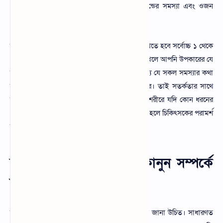
এটা অত্যন্ত অসুবিধাজনক যা শিশুর হৃদপিন্ডের সমস্যা এবং ওজন
কমায়, মেধার সমস্যা সৃষ্টি করতে পারে।
আসক্তি হতে পারে তাই আপনাকে পরিমিত পরিমাণ খেতে হবে সর্বোচ্চ ১ থেকে
৩ কাপের মধ্যে খাওয়ার অভ্যাস রাখতে হবে। বেশি খেলে আপনি উপকারের যে
ক্ষতি সমস্যায় পড়তে পারেন কারণ এর মধ্যে ইতিমধ্যে যে সকল সমস্যার কথা
বলা হয়েছে তা উপস্থিত করতে পারে আপনার শরীরে। তাই সতর্কতার সাথে
সঠিক পরিমাণ খাওয়ার অভ্যাস করুন এবং আপনার শরীরে যদি কোন ধরনের
গ্যাস্টক সহ বিভিন্ন হাইপারটেনশনের সমস্যা থাকে তাহলে চিকিৎসকের পরামর্শ
ছাড়া গ্রহণ করবেন না।
ব্ল্যাক কফি খাওয়ার নিয়ম কানুন সম্পর্কে
বিস্তারিত জানুন
ব্ল্যাক কফি খাওয়ার নিয়ম সম্পর্কে আমাদের বিস্তারিত জানা উচিত। সাধারণত