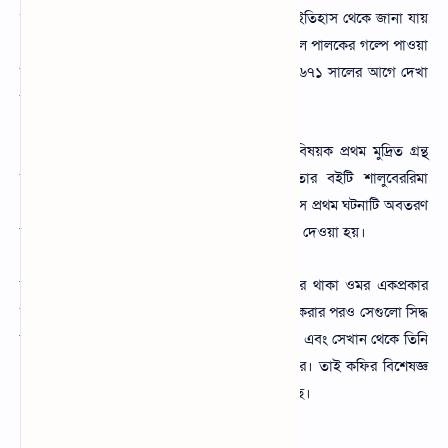
স্থায়ী। যেখানে জিনগত বৈশিষ্ট্য পাওয়া যায়। বিভিন্ন ইতিহাস থেকে জানা যায়
যে কালদি নামক একজন নবম শতাব্দীর ইতিহাস ছাগল পালকের গল্পে পাওয়া
যায় যে ছাগলকে প্রথম এটা চাওয়াতে দেখেন। যা ১৬৭১ সালের আগে দেখা
যায়।
প্রাচ্য ভাষার একজন মরোনাইট অধ্যাপক ও কফি বিষয়ক প্রথম মুদ্রিত গ্রন্থ
সমূহের একটি লেখক আন্থাইন হোস্টার নাইন তার বইটি শালুবেররিমা
পোটিওনে কাহুয়ে সেউ ক্যাফে নুনকুপাটা ডিসককার্স্কসে প্রথম ঘটনাটি অবতরণ
করেন। পরে আরেকজন ওমরকে কফি আবিষ্কার কর্তৃক দেওয়া হয়।
তিনি মহাসাগর থেকে নির্বাসিত হওয়ার পর অনাহারে থাকা ওমর একপ্রকার
ফলের সন্ধান পান সেগুলো চিবিয়ে এবং ভাজার চেষ্টা করার পরও সেগুলো সিদ্ধ
করে একবার তরল বের করে ও তা খাওয়া শুরু করে। এবং সেখান থেকে তিনি
প্রাণে বেচে জান এবং টিকে থাকার সামর্থ্য অর্জন করে। তাই কফির বিশেষজ্ঞ
গবেষণা করে বিভিন্ন উপকারিতা ওমর আবিষ্কার করেছে।