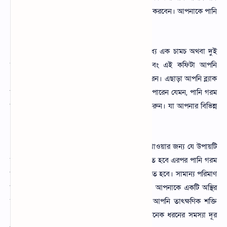
শুধু ব্ল্যাক কফি খেতে চান তাহলে যে নিয়মটি অনুসরন করবেন। আপনাকে পানি
গরম করতে হবে।
এবং সেই পানি একটি কাপের ভিতরে নিয়ে তার মধ্যে এক চামচ অথবা দুই
চামচ পরিমাণ ব্ল্যাক কফি মিশিয়ে নিতে হবে। এবং এই কফিটা আপনি
প্রয়োজনে যেকোনো খাবার গ্রহণ করার পর খেতে পারেন। এছাড়া আপনি ব্ল্যাক
কফি তৈরি করার জন্য বিভিন্ন উপায় অনুসরণ করতে পারেন যেমন, পানি গরম
করে নিয়ে ব্ল্যাক কফি দিয়ে এর সাথে দারচিনি যুক্ত করুন। যা আপনার বিভিন্ন
রোগ প্রতিরোধ ক্ষমতা বাড়াবে
এছাড়া আপনি চিনির দুধ ও কফি একসাথে মিশিয়ে খাওয়ার জন্য যে উপায়টি
অবলম্বন করবেন। প্রথমে আপনাকে কফি সংগ্রহ করতে হবে এরপর পানি গরম
করে নিতে হবে। সে গরম পানির মধ্যে কফি দিয়ে দিতে হবে। সামান্য পরিমাণ
চিনি এবং এর সাথে গরম দুধ দিয়ে দিতে পারে। যা আপনাকে একটি অস্থির
মজাদার স্বাদ দেবে। এই উপায়ে খাওয়ার মাধ্যমে আপনি তাৎক্ষণিক শক্তি
পাবেন যা শরীরে নিয়মিত খাওয়ার ফলে শরীরের অনেক ধরনের সমস্যা দূর